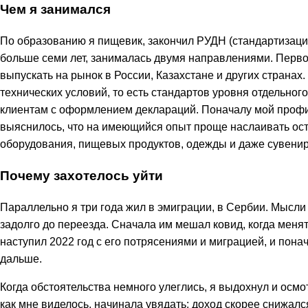
Чем я занимался
По образованию я пищевик, закончил РУДН (стандартизация
больше семи лет, занималась двумя направлениями. Первое
выпускать на рынок в России, Казахстане и других странах
технических условий, то есть стандартов уровня отдельног
клиентам с оформлением деклараций. Поначалу мой профи
выяснилось, что на имеющийся опыт проще наслаивать ост
оборудования, пищевых продуктов, одежды и даже сувенир
Почему захотелось уйти
Параллельно я три года жил в эмиграции, в Сербии. Мысли
задолго до переезда. Сначала им мешал ковид, когда мен
наступил 2022 год с его потрясениями и миграцией, и понач
дальше.
Когда обстоятельства немного улеглись, я выдохнул и осмо
как мне виделось, начинала увядать: доход скорее снижался,