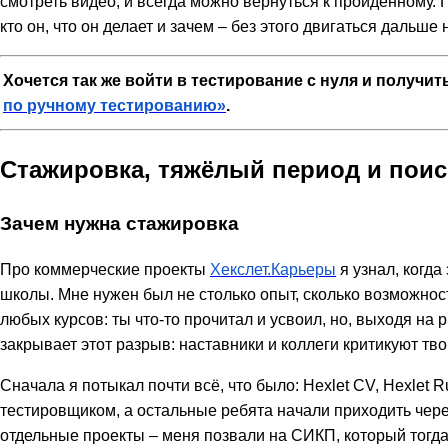
смотреть видео, и всегда можно вернуться к пройденному.
кто он, что он делает и зачем – без этого двигаться дальше 
Хочется так же войти в тестирование с нуля и получи
по ручному тестированию»
.
Стажировка, тяжёлый период и поис
Зачем нужна стажировка
Про коммерческие проекты
Хекслет.Карьеры
я узнал, когда
школы. Мне нужен был не столько опыт, сколько возможнос
любых курсов: ты что-то прочитал и усвоил, но, выходя на
закрывает этот разрыв: наставники и коллеги критикуют тв
Сначала я потыкал почти всё, что было: Hexlet CV, Hexlet
тестировщиком, а остальные ребята начали приходить чере
отдельные проекты – меня позвали на СИКП, который тогда