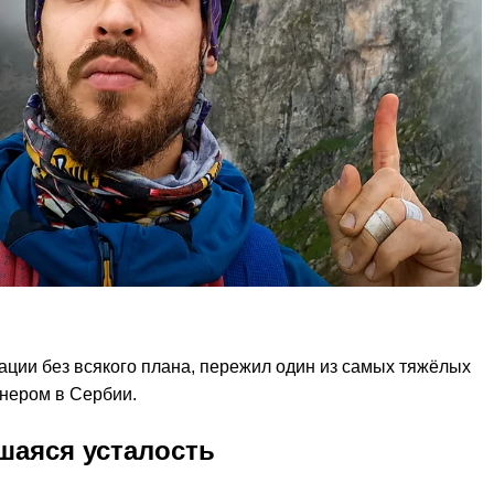
кации без всякого плана, пережил один из самых тяжёлых
енером в Сербии.
шаяся усталость