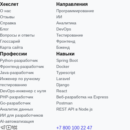
Хекслет
Направления
О нас
Программирование
Отзывы
ИИ
Справка
Аналитика
Блог
DevOps
Вопросы и ответы
Тестирование
Глоссарий
Фронтенд
Карта сайта
Бэкенд
Профессии
Навыки
Python-разработчик
Spring Boot
Фронтенд-разработчик
Docker
Java-разработчик
Typescript
Инженер по ручному
Laravel
тестированию
Django
DevOps-инженер с нуля
React
РНР-разработчик
Веб-разработка на Express
Go-разработчик
Postman
Аналитик данных
REST API в Node.js
ИИ для разработчиков
AI-автоматизация
+7 800 100 22 47