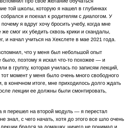
 вспомнил про свое желание обучаться
ие той школы, которую я нашел в глубинках
 собрался и поехал к родителям с диалогом. У
 почему я вдруг хочу бросить учебу, когда мне
е же смог их убедить сквозь крики и скандалы,
, и начал учиться на Хекслете в мае 2021 года.
вспомнил, что у меня был небольшой опыт
е было, поэтому я искал что-то похожее — и
ли в группу, которая училась по записям лекций,
а тот момент у меня было очень много свободного
и, в конечном итоге, мне приходилось долго ждать
после лекции ее должны были смонтировать,
да я перешел на второй модуль — я перестал
не знал, с чего начать, хотя до этого все шло очень
лекции брался за домашку, ничего не понимал и