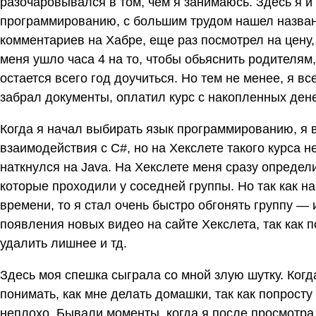
разочаровывался в том, чем я занимаюсь. Здесь я и
программированию, с большим трудом нашел назван
комментариев на Хабре, еще раз посмотрел на цену,
меня ушло часа 4 на то, чтобы обьяснить родителям,
остается всего год доучиться. Но тем не менее, я вс
забрал документы, оплатил курс с накопленных денег
Когда я начал выбирать язык программированию, я 
взаимодействия с C#, но на Хекслете такого курса н
наткнулся на Java. На Хекслете меня сразу определи
которые проходили у соседней группы. Но так как н
времени, то я стал очень быстро обгонять группу — 
появления новых видео на сайте Хекслета, так как 
удалить лишнее и тд.
Здесь моя спешка сыграла со мной злую шутку. Ког
понимать, как мне делать домашки, так как попросту 
неплохо. Бывали моменты, когда я после просмотра 