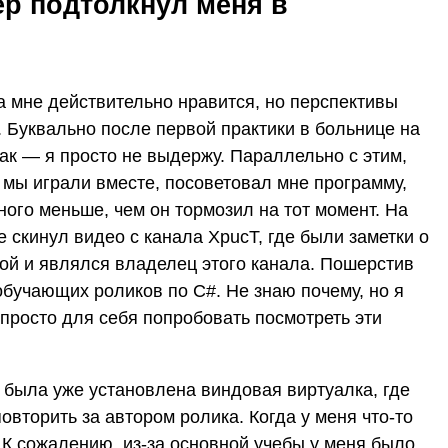
р подтолкнул меня в
а мне действительно нравится, но перспективы
 Буквально после первой практики в больнице на
так — я просто не выдержу. Параллельно с этим,
 мы играли вместе, посоветовал мне программу,
ого меньше, чем он тормозил на тот момент. На
е скинул видео с канала XpucT, где были заметки о
ой и являлся владелец этого канала. Пошерстив
 обучающих роликов по C#. Не знаю почему, но я
 просто для себя попробовать посмотреть эти
я была уже установлена виндовая виртуалка, где
повторить за автором ролика. Когда у меня что-то
К сожалению, из-за основной учебы у меня было