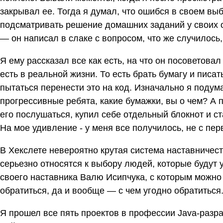
закрывал ее. Тогда я думал, что ошибся в своем выб
подсматривать решение домашних заданий у своих о
— он написал в слаке с вопросом, что же случилось
Я ему рассказал все как есть, на что он посоветова
есть в реальной жизни. То есть брать бумагу и писат
пытаться перенести это на код. Изначально я подума
прогрессивные ребята, какие бумажки, вы о чем? А 
его послушаться, купил себе отдельный блокнот и ста
На мое удивление - у меня все получилось, не с перв
В Хекслете невероятно крутая система наставничеств
серьезно относятся к выбору людей, которые будут у
своего наставника Валю Исипчука, с которым можно и
обратиться, да и вообще — с чем угодно обратиться
Я прошел все пять проектов в профессии Java-разраб