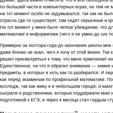
Думаю, здесь важно отметить, что я все свободное 
по большей части в компьютерных играх, но тем не 
на тот момент особо не задумывался, так как не был
отрасль где-то существует, там сидят серьезные и кр
На тот момент у меня было четкое убеждение, что дл
математике и информатике (чего я не умею до сих по
Примерно за полтора года до окончания школы мне 
даже близко не знал, чего я хочу от этой жизни. Так
решил присмотреться к тому, что меня привлекает из
Единственное, на что я обратил внимание — химия и
предметы, в которых я хоть как-то разбирался. И пе
как перед экзаменом по профильной математике. П
колледж, так как живу я в небольшом городе, и как
сыграли и родственники, которые поддержали мою и
подготовкой к ЕГЭ, и через 4 месяца стал гордым с