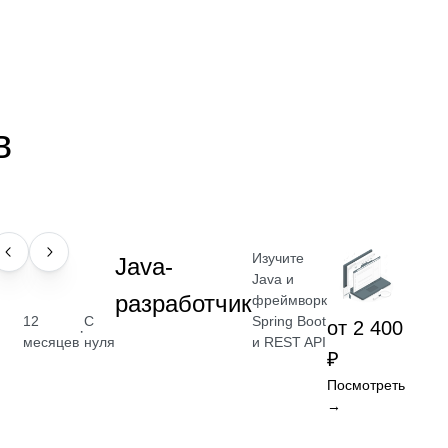
в
Изучите
ПРОФЕССИЯ
Java-
Java и
разработчик
фреймворк
Spring Boot
12
С
от 2 400
·
и REST API
месяцев
нуля
₽
Посмотреть
→