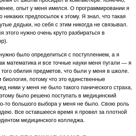
время от школы просидел в компьютере. Конечно,
менее, опыт у меня имелся. О программировании я
о никаких предпосылок к этому. Я знал, что такая
утые дядьки, но себя с этим никогда не связывал.
я этого нужно очень круто разбираться в
р).
нужно было определиться с поступлением, а я
 как математика и все точные науки меня пугали — я
 того обилия предметов, что были у меня в школе.
 биология, потому что это единственные
ред ними у меня не было такого панического страха,
оэтому было решено поступать в медицинский
ого-то большого выбора у меня не было. Свою роль
дею. Все оставшееся время я провел за плотной
тудентом медицинского колледжа.