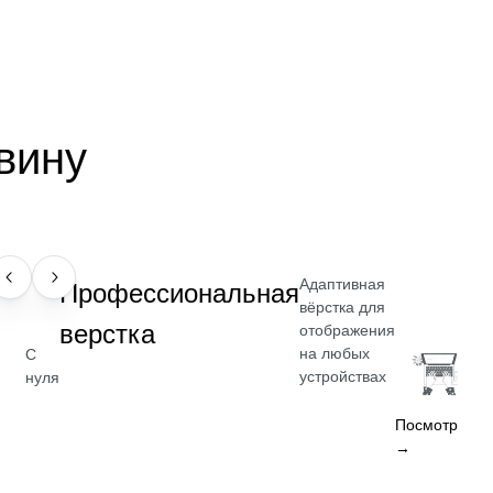
вину
Адаптивная
НАВЫК
Профессиональная
вёрстка для
верстка
отображения
на любых
С
устройствах
нуля
Посмотреть
→