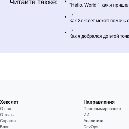
Читайте также:
"Hello, World!": как я при
Как Хекслет может помочь 
Как я добрался до этой точ
Хекслет
Направления
О нас
Программирование
Отзывы
ИИ
Справка
Аналитика
Блог
DevOps