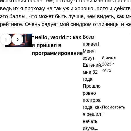
испытания после тем, потому что они мне быстро на
ведь их я прохожу не так уж и хорошо. Хотя и дей
это баллы. Что может быть лучше, чем видеть, как 
рейтинге. Очень радует мой синдром отличницы и ж
"Hello, World!": как
Всем
привет!
я пришел в
Меня
программирование
8 июня
зовут
2023 г.
Евгений,
72
мне 32
года.
Прошло
ровно
полтора
года, как
Посмотреть
→
я решил
начать
изуча...