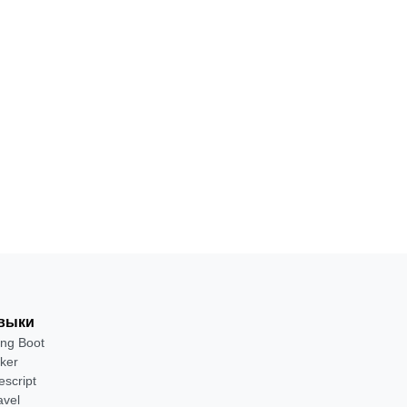
выки
ing Boot
ker
escript
avel