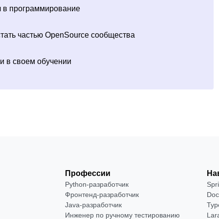
шел в программирование
стать частью OpenSource сообщества
ки в своем обучении
Профессии
На
Python-разработчик
Spr
Фронтенд-разработчик
Doc
Java-разработчик
Typ
Инженер по ручному тестированию
Lar