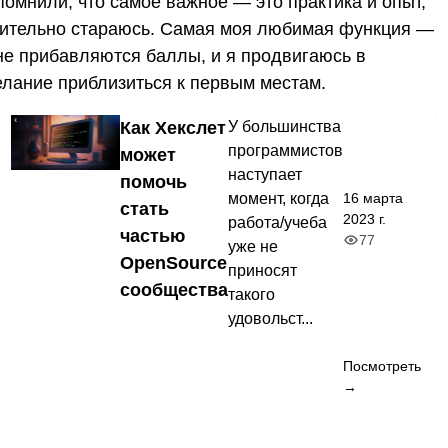
помнили, что самое важное — это практика и опыт,
ствительно стараюсь. Самая моя любимая функция —
мне прибавляются баллы, и я продвигаюсь в
елание приблизиться к первым местам.
Как Хекслет
У большинства
программистов
может
наступает
помочь
16 марта
момент, когда
стать
2023 г.
работа/учеба
частью
77
уже не
OpenSource
приносят
сообщества
такого
удовольст...
Посмотреть
→