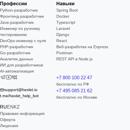
Профессии
Навыки
Python-разработчик
Spring Boot
Фронтенд-разработчик
Docker
Java-разработчик
Typescript
Инженер по ручному
Laravel
тестированию
Django
DevOps-инженер с нуля
React
РНР-разработчик
Веб-разработка на Express
Go-разработчик
Postman
Аналитик данных
REST API в Node.js
ИИ для разработчиков
AI-автоматизация
+7 800 100 22 47
бесплатно по РФ
support@hexlet.io
+7 495 085 21 62
t.me/hexlet_help_bot
бесплатно по Москве
RU
EN
KZ
Правовая информация
Оферта
Лицензия