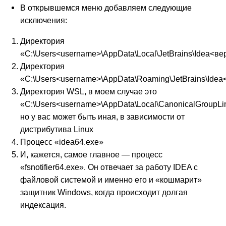
В открывшемся меню добавляем следующие
исключения:
Директория
«C:\Users<username>\AppData\Local\JetBrains\Idea<ве
Директория
«C:\Users<username>\AppData\Roaming\JetBrains\Ide
Директория WSL, в моем случае это
«C:\Users<username>\AppData\Local\CanonicalGroupL
но у вас может быть иная, в зависимости от
дистрибутива Linux
Процесс «idea64.exe»
И, кажется, самое главное — процесс
«fsnotifier64.exe». Он отвечает за работу IDEA с
файловой системой и именно его и «кошмарит»
защитник Windows, когда происходит долгая
индексация.