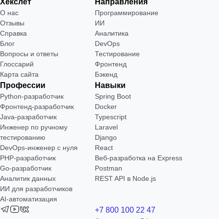
Хекслет
Направления
О нас
Программирование
Отзывы
ИИ
Справка
Аналитика
Блог
DevOps
Вопросы и ответы
Тестирование
Глоссарий
Фронтенд
Карта сайта
Бэкенд
Профессии
Навыки
Python-разработчик
Spring Boot
Фронтенд-разработчик
Docker
Java-разработчик
Typescript
Инженер по ручному
Laravel
тестированию
Django
DevOps-инженер с нуля
React
РНР-разработчик
Веб-разработка на Express
Go-разработчик
Postman
Аналитик данных
REST API в Node.js
ИИ для разработчиков
AI-автоматизация
+7 800 100 22 47