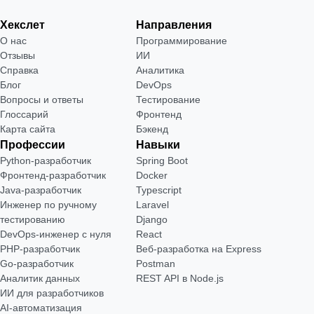
Хекслет
Направления
О нас
Программирование
Отзывы
ИИ
Справка
Аналитика
Блог
DevOps
Вопросы и ответы
Тестирование
Глоссарий
Фронтенд
Карта сайта
Бэкенд
Профессии
Навыки
Python-разработчик
Spring Boot
Фронтенд-разработчик
Docker
Java-разработчик
Typescript
Инженер по ручному
Laravel
тестированию
Django
DevOps-инженер с нуля
React
РНР-разработчик
Веб-разработка на Express
Go-разработчик
Postman
Аналитик данных
REST API в Node.js
ИИ для разработчиков
AI-автоматизация