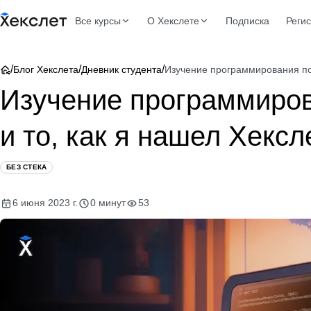
Все курсы
О Хекслете
Подписка
Реги
/
/
/
Блог Хекслета
Дневник студента
Изучение программирования пос
Изучение программиров
и то, как я нашел Хексл
БЕЗ СТЕКА
6 июня 2023 г.
0 минут
53