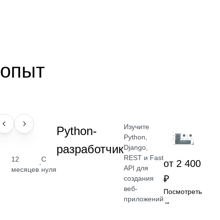
 опыт
Изучите
ПРОФЕССИЯ
Python-
Python,
разработчик
Django,
REST и Fast
12
С
от 2 400
·
API для
месяцев
нуля
₽
создания
веб-
Посмотреть
приложений
→