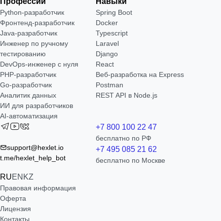
Профессии
Навыки
Python-разработчик
Spring Boot
Фронтенд-разработчик
Docker
Java-разработчик
Typescript
Инженер по ручному
Laravel
тестированию
Django
DevOps-инженер с нуля
React
РНР-разработчик
Веб-разработка на Express
Go-разработчик
Postman
Аналитик данных
REST API в Node.js
ИИ для разработчиков
AI-автоматизация
+7 800 100 22 47
бесплатно по РФ
support@hexlet.io
+7 495 085 21 62
t.me/hexlet_help_bot
бесплатно по Москве
RU
EN
KZ
Правовая информация
Оферта
Лицензия
Контакты