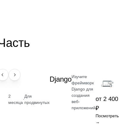
 Часть
Изучите
НАВЫК
Django
фреймворк
Django для
создания
2
Для
от 2 400
·
веб-
месяца
продвинутых
₽
приложений
Посмотреть
→