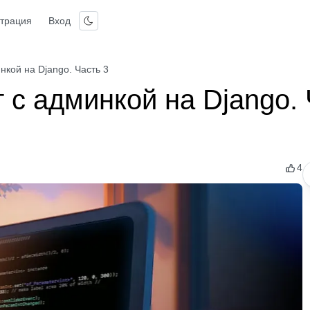
страция
Вход
инкой на Django. Часть 3
т с админкой на Django.
4