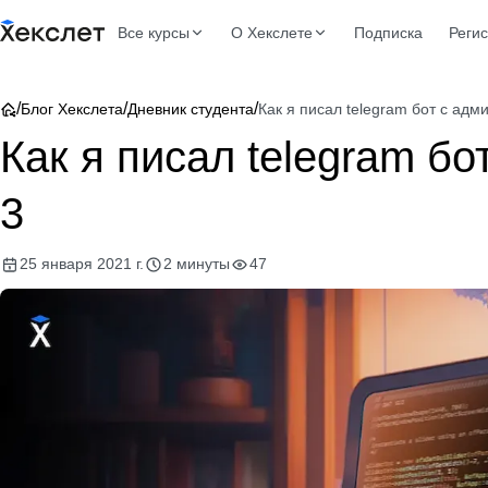
Все курсы
О Хекслете
Подписка
Реги
/
/
/
Блог Хекслета
Дневник студента
Как я писал telegram бот с адм
Как я писал telegram бо
3
25 января 2021 г.
2 минуты
47