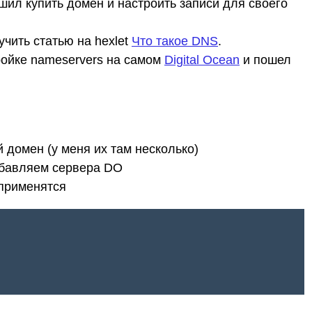
шил купить домен и настроить записи для своего
учить статью на hexlet
Что такое DNS
.
ройке nameservers на самом
Digital Ocean
и пошел
домен (у меня их там несколько)
обавляем сервера DO
 применятся