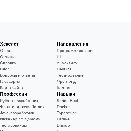
Хекслет
Направления
О нас
Программирование
Отзывы
ИИ
Справка
Аналитика
Блог
DevOps
Вопросы и ответы
Тестирование
Глоссарий
Фронтенд
Карта сайта
Бэкенд
Профессии
Навыки
Python-разработчик
Spring Boot
Фронтенд-разработчик
Docker
Java-разработчик
Typescript
Инженер по ручному
Laravel
тестированию
Django