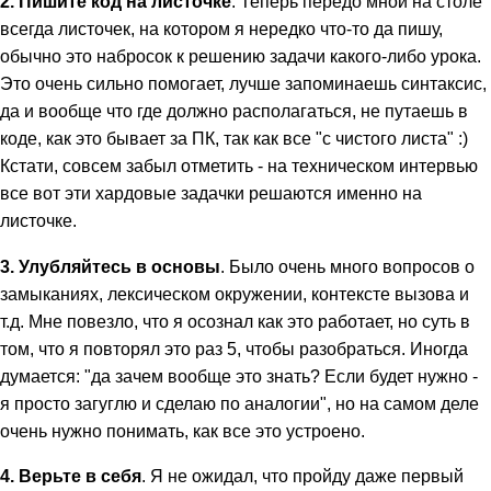
2. Пишите код на листочке
. Теперь передо мной на столе
всегда листочек, на котором я нередко что-то да пишу,
обычно это набросок к решению задачи какого-либо урока.
Это очень сильно помогает, лучше запоминаешь синтаксис,
да и вообще что где должно располагаться, не путаешь в
коде, как это бывает за ПК, так как все "с чистого листа" :)
Кстати, совсем забыл отметить - на техническом интервью
все вот эти хардовые задачки решаются именно на
листочке.
3. Улубляйтесь в основы
. Было очень много вопросов о
замыканиях, лексическом окружении, контексте вызова и
т.д. Мне повезло, что я осознал как это работает, но суть в
том, что я повторял это раз 5, чтобы разобраться. Иногда
думается: "да зачем вообще это знать? Если будет нужно -
я просто загуглю и сделаю по аналогии", но на самом деле
очень нужно понимать, как все это устроено.
4. Верьте в себя
. Я не ожидал, что пройду даже первый