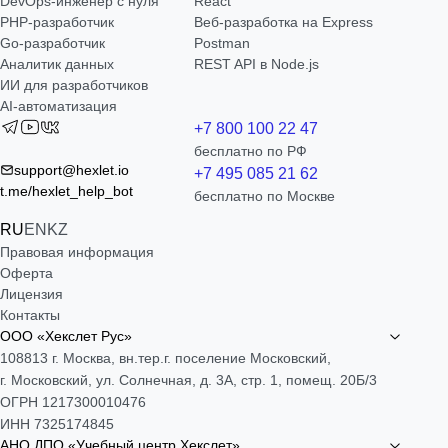
DevOps-инженер с нуля
React
РНР-разработчик
Веб-разработка на Express
Go-разработчик
Postman
Аналитик данных
REST API в Node.js
ИИ для разработчиков
AI-автоматизация
+7 800 100 22 47
бесплатно по РФ
support@hexlet.io
+7 495 085 21 62
t.me/hexlet_help_bot
бесплатно по Москве
RU
EN
KZ
Правовая информация
Оферта
Лицензия
Контакты
ООО «Хекслет Рус»
108813 г. Москва, вн.тер.г. поселение Московский,
г. Московский, ул. Солнечная, д. 3А, стр. 1, помещ. 20Б/3
ОГРН 1217300010476
ИНН 7325174845
АНО ДПО «Учебный центр Хекслет»