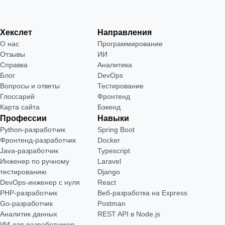
Хекслет
Направления
О нас
Программирование
Отзывы
ИИ
Справка
Аналитика
Блог
DevOps
Вопросы и ответы
Тестирование
Глоссарий
Фронтенд
Карта сайта
Бэкенд
Профессии
Навыки
Python-разработчик
Spring Boot
Фронтенд-разработчик
Docker
Java-разработчик
Typescript
Инженер по ручному
Laravel
тестированию
Django
DevOps-инженер с нуля
React
РНР-разработчик
Веб-разработка на Express
Go-разработчик
Postman
Аналитик данных
REST API в Node.js
ИИ для разработчиков