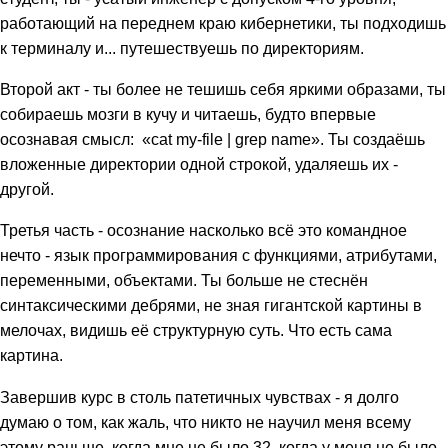
работающий на переднем краю кибернетики, ты подходишь
к терминалу и... путешествуешь по директориям.
Второй акт - ты более не тешишь себя яркими образами, ты
собираешь мозги в кучу и читаешь, будто впервые
осознавая смысл: «cat my-file | grep name». Ты создаёшь
вложенные директории одной строкой, удаляешь их -
другой.
Третья часть - осознание насколько всё это командное
нечто - язык программирования с функциями, атрибутами,
переменными, объектами. Ты больше не стеснён
синтаксическими дебрями, не зная гигантской картины в
мелочах, видишь её структурную суть. Что есть сама
картина.
Завершив курс в столь патетичных чувствах - я долго
думаю о том, как жаль, что никто не научил меня всему
этому раньше, когда мне не было 32, когда у меня не было