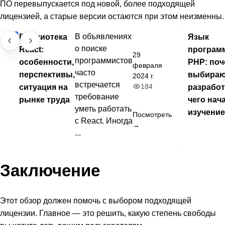
ПО перевыпускается под новой, более подходящей
лицензией, а старые версии остаются при этом неизменны.
Библиотека
В объявлениях
Язык
о поиске
React:
програм
29
программистов
особенности,
PHP: поч
февраля
часто
перспективы,
выбира
2024 г.
встречается
184
ситуация на
разработ
требование
рынке труда
чего нач
уметь работать
изучени
Посмотреть
с React. Иногда
→
...
Заключение
Этот обзор должен помочь с выбором подходящей
лицензии. Главное — это решить, какую степень свободы