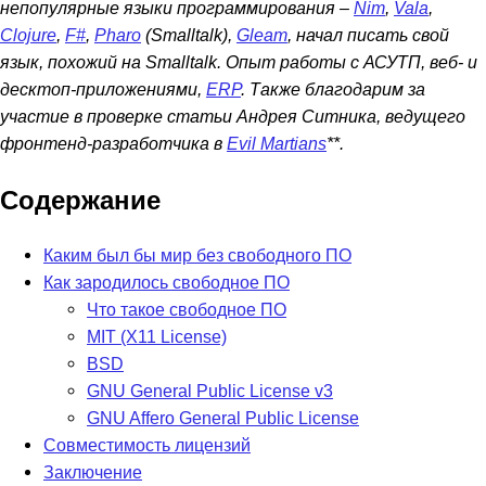
непопулярные языки программирования –
Nim
,
Vala
,
Clojure
,
F#
,
Pharo
(Smalltalk),
Gleam
, начал писать свой
язык, похожий на Smalltalk. Опыт работы с АСУТП, веб- и
десктоп-приложениями,
ERP
. Также благодарим за
участие в проверке статьи Андрея Ситника, ведущего
фронтенд-разработчика в
Evil Martians
**.
Содержание
Каким был бы мир без свободного ПО
Как зародилось свободное ПО
Что такое свободное ПО
MIT (X11 License)
BSD
GNU General Public License v3
GNU Affero General Public License
Совместимость лицензий
Заключение