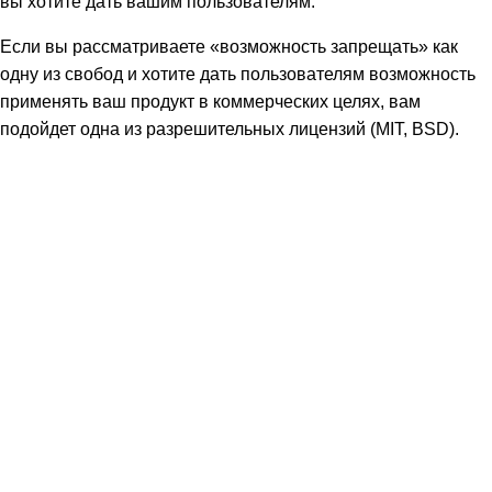
вы хотите дать вашим пользователям.
Если вы рассматриваете «возможность запрещать» как
одну из свобод и хотите дать пользователям возможность
применять ваш продукт в коммерческих целях, вам
подойдет одна из разрешительных лицензий (MIT, BSD).
Если же вы хотите, чтобы на свободу вашего продукта
ничто не могло повлиять, то GPL или другая лицензия с
сильным авторским левом — ваш выбор.
Информацию из этой статьи также стоит учитывать при
использовании чужого свободного ПО: помните о
«заразности» лицензий с авторским левом, проверяйте, что
взятый вами код находится под совместимой лицензией.
Мы рекомендуем полностью прочитать текст выбранной
лицензии, прежде чем применять ее.
Дополнительные материалы