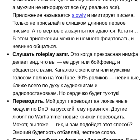
а мужчин не игнорируют все (ну, реально все).
Приложение называется
slowly
и имитирует письма.
Только не присылайте слишком длинное первое
письмо! А то мертвые аккаунты попадаются. Кстати…
В этом приложении можно и немного флиртовать, и
невинно общаться.
Слушать roleplay asmr.
Это когда прекрасная нимфа
делает вид, что вы — ее друг или бойфренд, и
общается с вами. Каналов с женским или мужским
голосом полно на YouTube. 90% роликов — невинные,
ближе всего по духу к аудиокнигам и
радиопостановкам. Но сердечко будет тук-тук!
Переводить.
Мой друг переводит англоязычные
модули по DnD на русский, ему нравится. Другие
любят по Warhammer новые книжки переводить.
Может, вы тоже — гик, и вам подойдет этот способ?
Эмоций будет хоть отбавляй, честное слово.
Смотреть любимые фильмы без субтитров
. Если