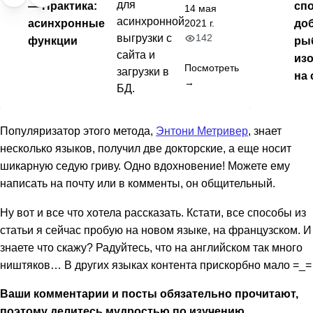
для
— Практика:
сп
14 мая
асинхронной
асинхронные
до
2021 г.
142
выгрузки с
функции
ры
сайта и
из
Посмотреть
загрузки в
на 
→
БД.
Популяризатор этого метода,
Энтони Метривер
, знает
несколько языков, получил две докторские, а еще носит
шикарную седую гриву. Одно вдохновение! Можете ему
написать на почту или в комменты, он общительный.
Ну вот и все что хотела рассказать. Кстати, все способы из
статьи я сейчас пробую на новом языке, на французском. И
знаете что скажу? Радуйтесь, что на английском так много
ништяков… В других языках контента прискорбно мало =_=
Ваши комментарии и посты обязательно прочитают,
поэтому делитесь мудростью по изучению