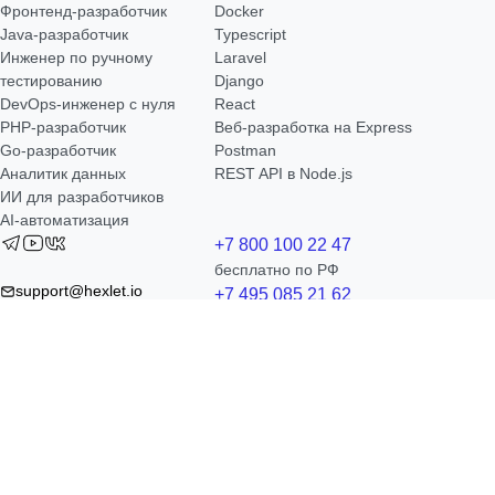
Фронтенд-разработчик
Docker
Java-разработчик
Typescript
Инженер по ручному
Laravel
тестированию
Django
DevOps-инженер с нуля
React
РНР-разработчик
Веб-разработка на Express
Go-разработчик
Postman
Аналитик данных
REST API в Node.js
ИИ для разработчиков
AI-автоматизация
+7 800 100 22 47
бесплатно по РФ
support@hexlet.io
+7 495 085 21 62
t.me/hexlet_help_bot
бесплатно по Москве
RU
EN
KZ
Правовая информация
Оферта
Лицензия
Контакты
ООО «Хекслет Рус»