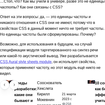
…Стоп, что? Как мы учили в универе, разве это не единицы
частоты
? Как они связаны с CSS?
Ответ на эти вопросы: да, — это единицы частоты и
никакого отношения к CSS они не имеют, потому что в
свойствах CSS в данный момент ничто не требует частоты.
Но единицы частоты были сформулированы. Почему?
Возможно, для использования в будущем, на случай
спецификации модуля таргетированного на синтез речи
или какой-то акустический вывод. Уже разрабатывается
CSS Aural style sheets module
, он использует свойства,
которые применяют частоту, но этот модуль ещё никто не
видел.
Среды
Сооснователь
10 со
Хекслета
разработки:
как б
21 марта
Кирилл
какие они
эффе
2023 г.
Мокевнин
бывают и
учит
258