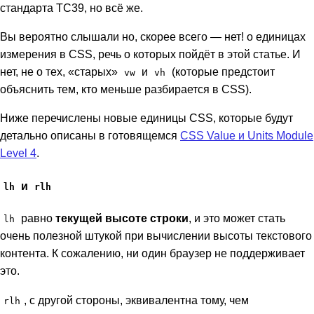
стандарта TC39, но всё же.
Вы вероятно слышали но, скорее всего — нет! о единицах
измерения в CSS, речь о которых пойдёт в этой статье. И
нет, не о тех, «старых»
и
(которые предстоит
vw
vh
объяснить тем, кто меньше разбирается в CSS).
Ниже перечислены новые единицы CSS, которые будут
детально описаны в готовящемся
CSS Value и Units Module
Level 4
.
и
lh
rlh
равно
текущей высоте строки
, и это может стать
lh
очень полезной штукой при вычислении высоты текстового
контента. К сожалению, ни один браузер не поддерживает
это.
, с другой стороны, эквивалентна тому, чем
rlh