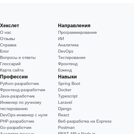
Хекслет
Направления
О нас
Программирование
Отзывы
ИИ
Справка
Аналитика
Блог
DevOps
Вопросы и ответы
Тестирование
Глоссарий
Фронтенд
Карта сайта
Бэкенд
Профессии
Навыки
Python-разработчик
Spring Boot
Фронтенд-разработчик
Docker
Java-разработчик
Typescript
Инженер по ручному
Laravel
тестированию
Django
DevOps-инженер с нуля
React
РНР-разработчик
Веб-разработка на Express
Go-разработчик
Postman
Аналитик данных
REST API в Node.js