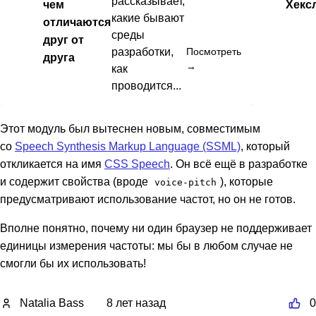
рассказывает,
чем
Хекс
какие бывают
отличаются
среды
друг от
разработки,
Посмотреть
друга
→
как
проводится...
Этот модуль был вытеснен новым, совместимым
со
Speech Synthesis Markup Language (SSML)
, который
откликается на имя
CSS Speech
. Он всё ещё в разработке
и содержит свойства (вроде
), которые
voice-pitch
предусматривают использование частот, но он не готов.
Вполне понятно, почему ни один браузер не поддерживает
единицы измерения частоты: мы бы в любом случае не
смогли бы их использовать!
Natalia Bass
8 лет назад
0