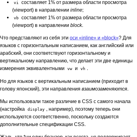
составляет 1% от размера области просмотра
vi
(viewport) в направлении
inline
;
составляет 1% от размера области просмотра
vb
(viewport) в направлении
block
.
Что представляют из себя эти
оси «inline» и «block»
? Для
языков с горизонтальным написанием, как английский или
арабский, они соответствуют горизонтальному и
вертикальному направлению, что делает эти две единицы
измерения эквивалентными
и
.
vw
vh
Но для языков с вертикальным написанием (приходит в
голову японский), эти направления
взаимозаменяются
.
Мы использовали такое различие в CSS с самого начала
(настройка
, например), поэтому теперь они
display
используются соответственно, поскольку создаются
дополнительные спецификации CSS.
Жаль, что *ни один браузер, как всегда, не поддерживает