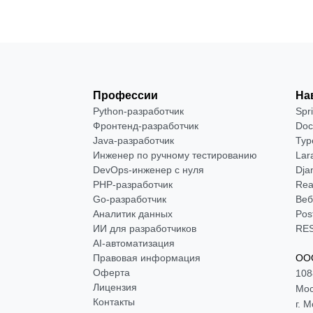
Профессии
На
Python-разработчик
Spr
Фронтенд-разработчик
Doc
Java-разработчик
Typ
Инженер по ручному тестированию
Lar
DevOps-инженер с нуля
Dja
РНР-разработчик
Rea
Go-разработчик
Веб
Аналитик данных
Pos
ИИ для разработчиков
RES
AI-автоматизация
Правовая информация
ООО
Оферта
108
Лицензия
Мос
Контакты
г. 