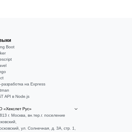
выки
ing Boot
ker
escript
avel
ngo
ct
-разработка на Express
tman
T API в Node.js
 «Хекслет Рус»
813 г. Москва, вн.тер.г. поселение
ковский,
Московский, ул. Солнечная, д. 3А, стр. 1,