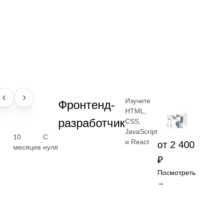
Изучите
ПРОФЕССИЯ
Фронтенд-
HTML,
разработчик
CSS,
JavaScript
10
С
·
и React
от 2 400
месяцев
нуля
₽
Посмотреть
→