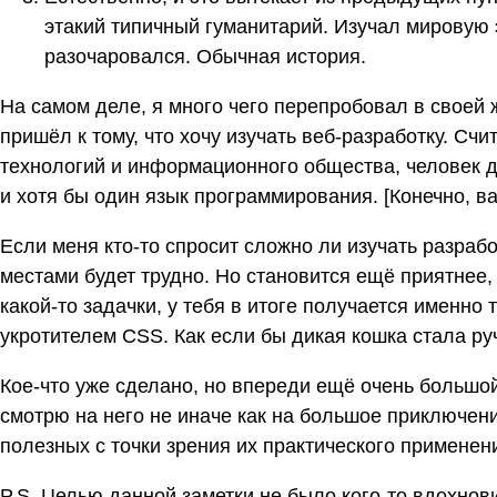
этакий типичный гуманитарий. Изучал мировую 
разочаровался. Обычная история.
На самом деле, я много чего перепробовал в своей 
пришёл к тому, что хочу изучать веб-разработку. Сч
технологий и информационного общества, человек д
и хотя бы один язык программирования. [Конечно, ва
Если меня кто-то спросит сложно ли изучать разработ
местами будет трудно. Но становится ещё приятнее,
какой-то задачки, у тебя в итоге получается именно
укротителем CSS. Как если бы дикая кошка стала руч
Кое-что уже сделано, но впереди ещё очень большой
смотрю на него не иначе как на большое приключени
полезных с точки зрения их практического применен
P.S. Целью данной заметки не было кого-то вдохнов