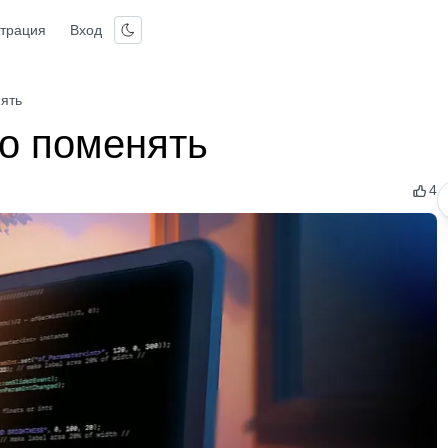
страция
Вход
нять
то поменять
4