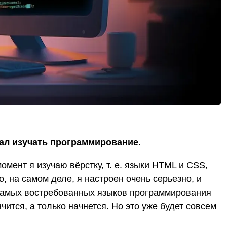
чал изучать программирование.
омент я изучаю вёрстку, т. е. языки HTML и СSS,
 на самом деле, я настроен очень серьезно, и
з самых востребованных языков программирования
нчится, а только начнется. Но это уже будет совсем