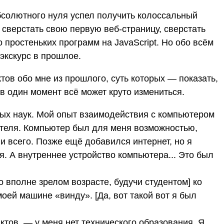
абсолютного нуля успел получить колоссальный
сверстать свою первую веб-страницу, сверстать
 простеньких программ на JavaScript. Но обо всём
экскурс в прошлое.
ктов обо мне из прошлого, суть которых — показать,
 в один момент всё может круто измениться.
ных наук. Мой опыт взаимодействия с компьютером
ателя. Компьютер был для меня возможностью,
и всего. Позже ещё добавился интернет, но я
я. А внутреннее устройство компьютера... Это был
во вполне зрелом возрасте, будучи студентом] ко
оей машине «винду». [Да, вот такой вот я был
ктов, — у меня нет технического образования. Я