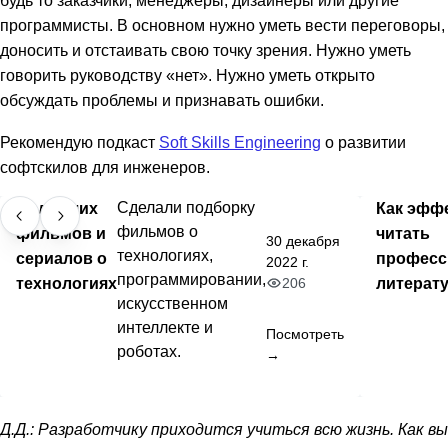
будь то заказчики, менеджеры, дизайнеры или другие
программисты. В основном нужно уметь вести переговоры,
доносить и отстаивать свою точку зрения. Нужно уметь
говорить руководству «нет». Нужно уметь открыто
обсуждать проблемы и признавать ошибки.
Рекомендую подкаст
Soft Skills Engineering
о развитии
софтскилов для инженеров.
50 лучших
Сделали подборку
Как эфф
фильмов о
фильмов и
читать
30 декабря
технологиях,
сериалов о
професс
2022 г.
программировании,
технологиях
литерат
206
искусственном
интеллекте и
Посмотреть
роботах.
→
Д.Д.: Разработчику приходится учиться всю жизнь. Как вы