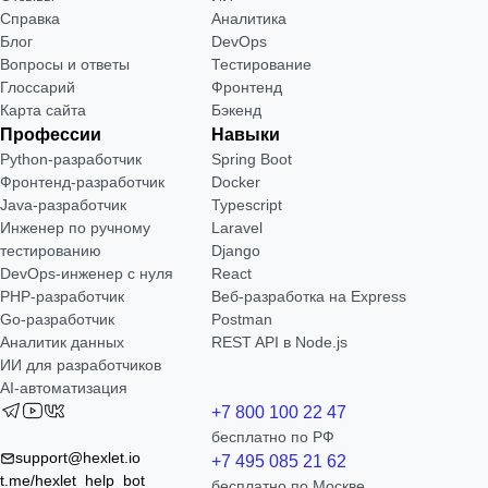
Справка
Аналитика
Блог
DevOps
Вопросы и ответы
Тестирование
Глоссарий
Фронтенд
Карта сайта
Бэкенд
Профессии
Навыки
Python-разработчик
Spring Boot
Фронтенд-разработчик
Docker
Java-разработчик
Typescript
Инженер по ручному
Laravel
тестированию
Django
DevOps-инженер с нуля
React
РНР-разработчик
Веб-разработка на Express
Go-разработчик
Postman
Аналитик данных
REST API в Node.js
ИИ для разработчиков
AI-автоматизация
+7 800 100 22 47
бесплатно по РФ
support@hexlet.io
+7 495 085 21 62
t.me/hexlet_help_bot
бесплатно по Москве