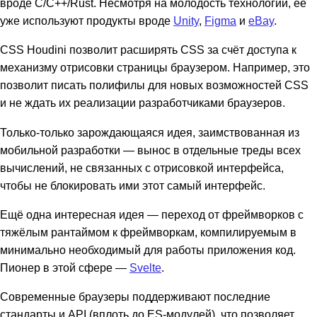
вроде C/C++/Rust. Несмотря на молодость технологии, её
уже используют продукты вроде
Unity
,
Figma
и
eBay
.
CSS Houdini позволит расширять CSS за счёт доступа к
механизму отрисовки страницы браузером. Например, это
позволит писать полифилы для новых возможностей CSS
и не ждать их реализации разработчиками браузеров.
Только-только зарождающаяся идея, заимствованная из
мобильной разработки — вынос в отдельные треды всех
вычислений, не связанных с отрисовкой интерфейса,
чтобы не блокировать ими этот самый интерфейс.
Ещё одна интересная идея — переход от фреймворков с
тяжёлым рантаймом к фреймворкам, компилируемым в
минимально необходимый для работы приложения код.
Пионер в этой сфере —
Svelte
.
Современные браузеры поддерживают последние
стандарты и API (вплоть до ES-модулей), что позволяет