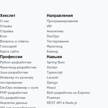
Хекслет
Направления
О нас
Программирование
Отзывы
ИИ
Справка
Аналитика
Блог
DevOps
Вопросы и ответы
Тестирование
Глоссарий
Фронтенд
Карта сайта
Бэкенд
Профессии
Навыки
Python-разработчик
Spring Boot
Фронтенд-разработчик
Docker
Java-разработчик
Typescript
Инженер по ручному
Laravel
тестированию
Django
DevOps-инженер с нуля
React
РНР-разработчик
Веб-разработка на Express
Go-разработчик
Postman
Аналитик данных
REST API в Node.js
ИИ для разработчиков