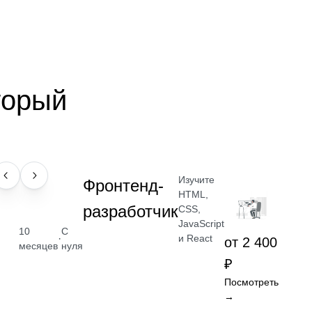
торый
Изучите
ПРОФЕССИЯ
Фронтенд-
HTML,
разработчик
CSS,
JavaScript
10
С
·
и React
от 2 400
месяцев
нуля
₽
Посмотреть
→