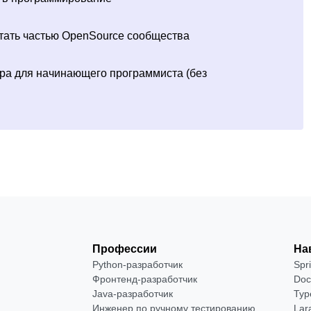
стать частью OpenSource сообщества
ра для начинающего программиста (без
Профессии
На
Python-разработчик
Spr
Фронтенд-разработчик
Doc
Java-разработчик
Typ
Инженер по ручному тестированию
Lar