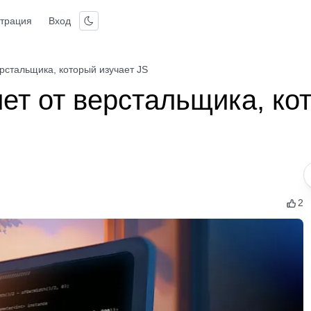
страция
Вход
ерстальщика, который изучает JS
ет от верстальщика, ко
2