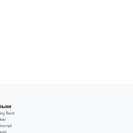
выки
ing Boot
ker
escript
avel