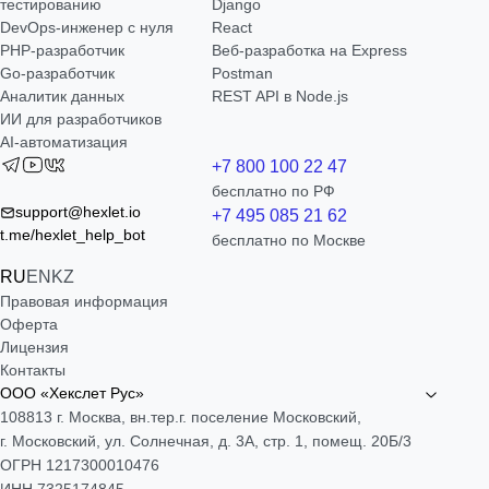
тестированию
Django
DevOps-инженер с нуля
React
РНР-разработчик
Веб-разработка на Express
Go-разработчик
Postman
Аналитик данных
REST API в Node.js
ИИ для разработчиков
AI-автоматизация
+7 800 100 22 47
бесплатно по РФ
support@hexlet.io
+7 495 085 21 62
t.me/hexlet_help_bot
бесплатно по Москве
RU
EN
KZ
Правовая информация
Оферта
Лицензия
Контакты
ООО «Хекслет Рус»
108813 г. Москва, вн.тер.г. поселение Московский,
г. Московский, ул. Солнечная, д. 3А, стр. 1, помещ. 20Б/3
ОГРН 1217300010476