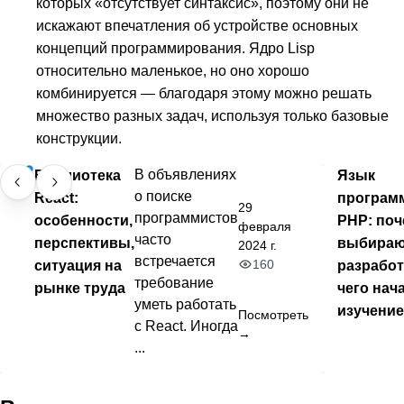
которых «отсутствует синтаксис», поэтому они не
искажают впечатления об устройстве основных
концепций программирования. Ядро Lisp
относительно маленькое, но оно хорошо
комбинируется — благодаря этому можно решать
множество разных задач, используя только базовые
конструкции.
Библиотека
В объявлениях
Язык
о поиске
React:
програм
29
программистов
особенности,
PHP: поч
февраля
часто
перспективы,
выбира
2024 г.
встречается
160
ситуация на
разработ
требование
рынке труда
чего нач
уметь работать
изучени
Посмотреть
с React. Иногда
→
...