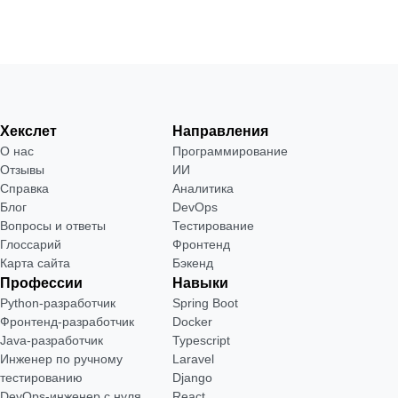
Хекслет
Направления
О нас
Программирование
Отзывы
ИИ
Справка
Аналитика
Блог
DevOps
Вопросы и ответы
Тестирование
Глоссарий
Фронтенд
Карта сайта
Бэкенд
Профессии
Навыки
Python-разработчик
Spring Boot
Фронтенд-разработчик
Docker
Java-разработчик
Typescript
Инженер по ручному
Laravel
тестированию
Django
DevOps-инженер с нуля
React