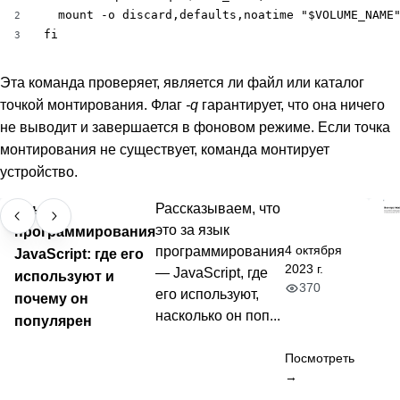
  mount -o discard,defaults,noatime "$VOLUME_NAME"
2
fi
3
Эта команда проверяет, является ли файл или каталог
точкой монтирования. Флаг
-q
гарантирует, что она ничего
не выводит и завершается в фоновом режиме. Если точка
монтирования не существует, команда монтирует
устройство.
Язык
Рассказываем, что
это за язык
программирования
4 октября
программирования
JavaScript: где его
2023 г.
— JavaScript, где
используют и
370
его используют,
почему он
насколько он поп...
популярен
Посмотреть
→