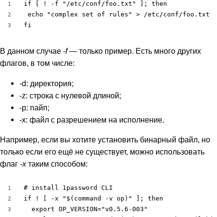
if [ ! -f "/etc/conf/foo.txt" ]; then

1
 echo "complex set of rules" > /etc/conf/foo.txt

2
fi
3
В данном случае
-f
— только пример. Есть много других
флагов, в том числе:
-d: директория;
-z: строка с нулевой длиной;
-p: пайп;
-x: файл с разрешением на исполнение.
Например, если вы хотите установить бинарный файл, но
только если его ещё не существует, можно использовать
флаг
-x
таким способом:
# install 1password CLI

1
if ! [ -x "$(command -v op)" ]; then

2
  export OP_VERSION="v0.5.6-003"

3