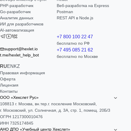
РНР-разработчик
Веб-разработка на Express
Go-разработчик
Postman
Аналитик данных
REST API в Node.js
ИИ для разработчиков
AI-автоматизация
+7 800 100 22 47
бесплатно по РФ
support@hexlet.io
+7 495 085 21 62
t.me/hexlet_help_bot
бесплатно по Москве
RU
EN
KZ
Правовая информация
Оферта
Лицензия
Контакты
ООО «Хекслет Рус»
108813 г. Москва, вн.тер.г. поселение Московский,
г. Московский, ул. Солнечная, д. 3А, стр. 1, помещ. 20Б/3
ОГРН 1217300010476
ИНН 7325174845
АНО ДПО «Учебный центр Хекслет»