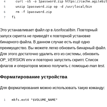
  curl -sS -o 1password.zip https://cache.agilebit
4
  unzip 1password.zip op -d /usr/local/bin

5
  rm -f 1password.zip

6
fi
7
Это устанавливает файл
op
в
/usr/local/bin
. Повторный
запуск скрипта не приведёт к повторной установке
бинарного файла. В данном случае есть ещё одно
преимущество. Вы можете легко обновить бинарный файл.
Для этого достаточно удалить его из системы, обновить
OP_VERSION
env
и повторно запустить скрипт. Список
флагов и операторов можно получить с помощью
man test
.
Форматирование устройства
Для форматирования можно использовать такую команду:
mkfs.ext4 "$VOLUME_NAME"
1