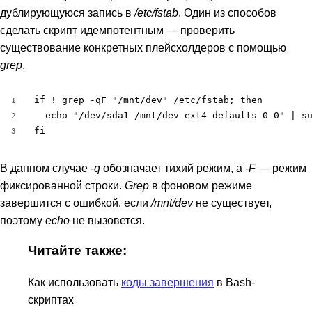
дублирующуюся запись в
/etc/fstab
. Один из способов
сделать скрипт идемпотентным — проверить
существование конкретных плейсхолдеров с помощью
grep
.
if ! grep -qF "/mnt/dev" /etc/fstab; then

1
  echo "/dev/sda1 /mnt/dev ext4 defaults 0 0" | su
2
fi
3
В данном случае
-q
обозначает тихий режим, а
-F
— режим
фиксированной строки.
Grep
в фоновом режиме
завершится с ошибкой, если
/mnt/dev
не существует,
поэтому
echo
не вызовется.
Читайте также:
Как использовать
коды завершения
в Bash-
скриптах