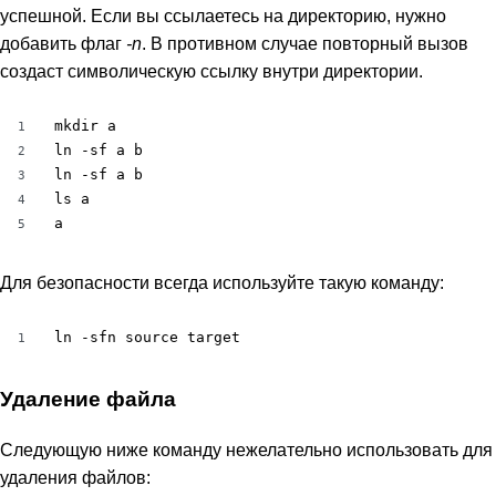
успешной. Если вы ссылаетесь на директорию, нужно
добавить флаг
-n
. В противном случае повторный вызов
создаст символическую ссылку внутри директории.
mkdir a

1
ln -sf a b

2
ln -sf a b

3
ls a

4
a
5
Для безопасности всегда используйте такую команду:
ln -sfn source target
1
Удаление файла
Следующую ниже команду нежелательно использовать для
удаления файлов: