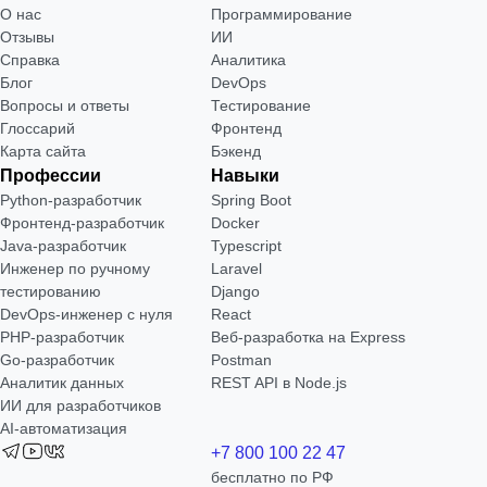
О нас
Программирование
Отзывы
ИИ
Справка
Аналитика
Блог
DevOps
Вопросы и ответы
Тестирование
Глоссарий
Фронтенд
Карта сайта
Бэкенд
Профессии
Навыки
Python-разработчик
Spring Boot
Фронтенд-разработчик
Docker
Java-разработчик
Typescript
Инженер по ручному
Laravel
тестированию
Django
DevOps-инженер с нуля
React
РНР-разработчик
Веб-разработка на Express
Go-разработчик
Postman
Аналитик данных
REST API в Node.js
ИИ для разработчиков
AI-автоматизация
+7 800 100 22 47
бесплатно по РФ