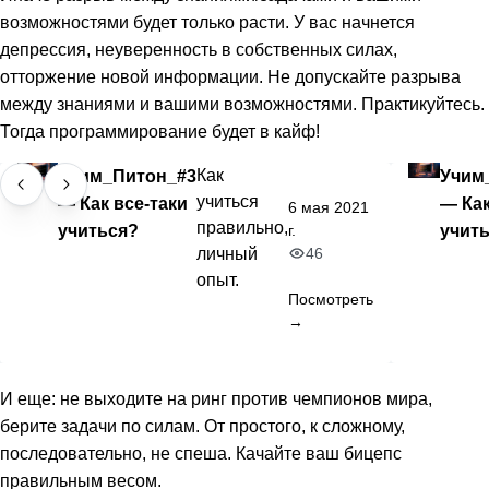
возможностями будет только расти. У вас начнется
депрессия, неуверенность в собственных силах,
отторжение новой информации. Не допускайте разрыва
между знаниями и вашими возможностями. Практикуйтесь.
Тогда программирование будет в кайф!
Учим_Питон_#3
Как
Учим
учиться
— Как все-таки
— Как
6 мая 2021
правильно,
учиться?
учит
г.
46
личный
опыт.
Посмотреть
→
И еще: не выходите на ринг против чемпионов мира,
берите задачи по силам. От простого, к сложному,
последовательно, не спеша. Качайте ваш бицепс
правильным весом.