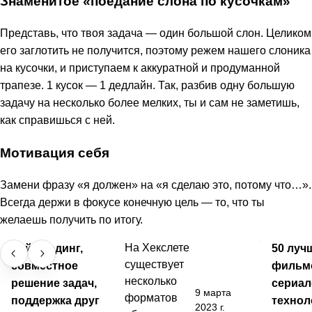
Знаменитое «поедание слона по кусочкам»
Представь, что твоя задача — один большой слон. Целиком
его заглотить не получится, поэтому режем нашего слоника
на кусочки, и приступаем к аккуратной и продуманной
трапезе. 1 кусок — 1 дедлайн. Так, разбив одну большую
задачу на несколько более мелких, ты и сам не заметишь,
как справишься с ней.
Мотивация себя
Замени фразу «я должен» на «я сделаю это, потому что…».
Всегда держи в фокусе конечную цель — то, что ты
желаешь получить по итогу.
Лайв-кодинг,
На Хекслете
50 луч
существует
совместное
фильм
несколько
решение задач,
сериал
9 марта
форматов
поддержка друг
технол
2023 г.