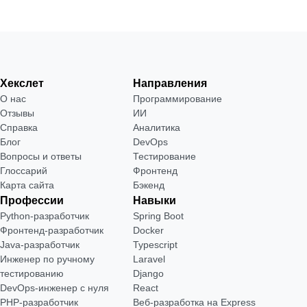
Хекслет
Направления
О нас
Программирование
Отзывы
ИИ
Справка
Аналитика
Блог
DevOps
Вопросы и ответы
Тестирование
Глоссарий
Фронтенд
Карта сайта
Бэкенд
Профессии
Навыки
Python-разработчик
Spring Boot
Фронтенд-разработчик
Docker
Java-разработчик
Typescript
Инженер по ручному
Laravel
тестированию
Django
DevOps-инженер с нуля
React
РНР-разработчик
Веб-разработка на Express