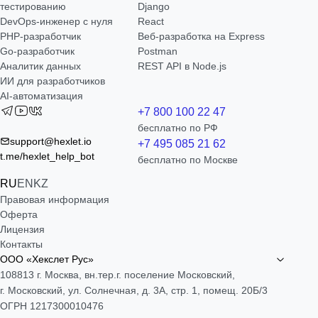
тестированию
Django
DevOps-инженер с нуля
React
РНР-разработчик
Веб-разработка на Express
Go-разработчик
Postman
Аналитик данных
REST API в Node.js
ИИ для разработчиков
AI-автоматизация
+7 800 100 22 47
бесплатно по РФ
support@hexlet.io
+7 495 085 21 62
t.me/hexlet_help_bot
бесплатно по Москве
RU
EN
KZ
Правовая информация
Оферта
Лицензия
Контакты
ООО «Хекслет Рус»
108813 г. Москва, вн.тер.г. поселение Московский,
г. Московский, ул. Солнечная, д. 3А, стр. 1, помещ. 20Б/3
ОГРН 1217300010476