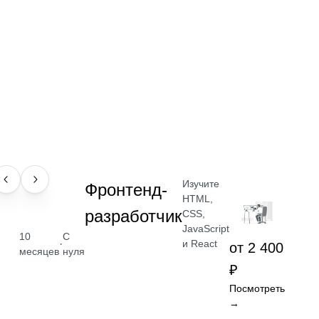
Изучите
ПРОФЕССИЯ
Фронтенд-
HTML,
разработчик
CSS,
JavaScript
10
С
·
и React
от 2 400
месяцев
нуля
₽
Посмотреть
→