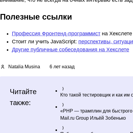
внимание, что не всегда на очных интервью есть за
Полезные ссылки
Профессия Фронтенд-программист
на Хекслете
Стоит ли учить JavaScript:
перспективы, ситуаци
Другие публичные собеседования на Хекслете
Natalia Musina
6 лет назад
Читайте
Кто такой тестировщик и как им 
также:
«PHP — трамплин для быстрого 
Mail.ru Group Ильёй Зобенько