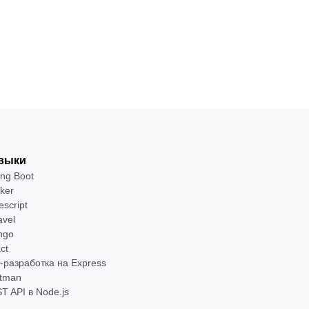
выки
ing Boot
ker
escript
avel
ngo
ct
-разработка на Express
tman
T API в Node.js