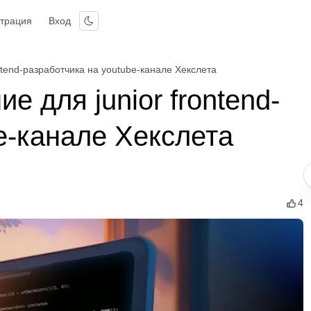
страция
Вход
ntend-разработчика на youtube-канале Хекслета
 для junior frontend-
e-канале Хекслета
4