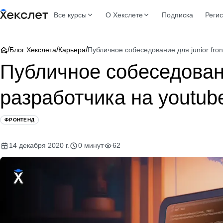
Все курсы
О Хекслете
Подписка
Реги
/
/
/
Блог Хекслета
Карьера
Публичное собеседование для junior fro
Публичное собеседование
разработчика на youtub
ФРОНТЕНД
14 декабря 2020 г.
0 минут
62