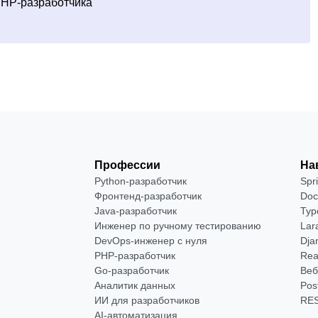
PHP-разработчика
Профессии
На
Python-разработчик
Spr
Фронтенд-разработчик
Doc
Java-разработчик
Typ
Инженер по ручному тестированию
Lar
DevOps-инженер с нуля
Dja
РНР-разработчик
Rea
Go-разработчик
Веб
Аналитик данных
Pos
ИИ для разработчиков
RES
AI-автоматизация