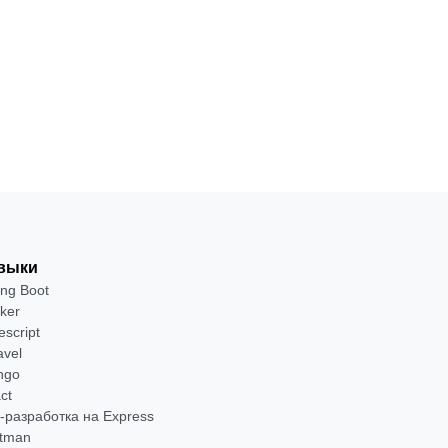
выки
ing Boot
ker
escript
avel
ngo
ct
-разработка на Express
tman