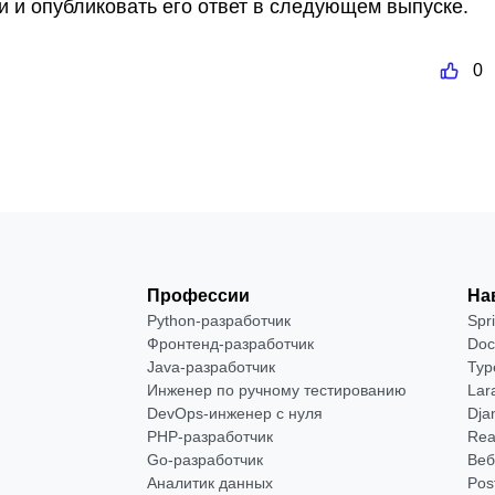
и и опубликовать его ответ в следующем выпуске.
0
Профессии
На
Python-разработчик
Spr
Фронтенд-разработчик
Doc
Java-разработчик
Typ
Инженер по ручному тестированию
Lar
DevOps-инженер с нуля
Dja
РНР-разработчик
Rea
Go-разработчик
Веб
Аналитик данных
Pos