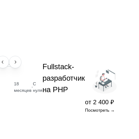
ПРОФЕССИЯ
Fullstack-
разработчик
18
С
·
на PHP
месяцев
нуля
от 2 400 ₽
Посмотреть →