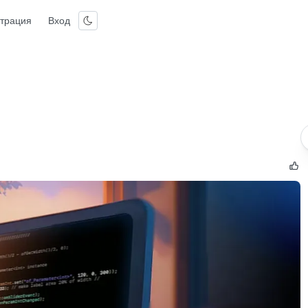
страция
Вход