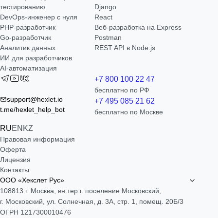
тестированию
Django
DevOps-инженер с нуля
React
РНР-разработчик
Веб-разработка на Express
Go-разработчик
Postman
Аналитик данных
REST API в Node.js
ИИ для разработчиков
AI-автоматизация
+7 800 100 22 47
бесплатно по РФ
support@hexlet.io
+7 495 085 21 62
t.me/hexlet_help_bot
бесплатно по Москве
RU
EN
KZ
Правовая информация
Оферта
Лицензия
Контакты
ООО «Хекслет Рус»
108813 г. Москва, вн.тер.г. поселение Московский,
г. Московский, ул. Солнечная, д. 3А, стр. 1, помещ. 20Б/3
ОГРН 1217300010476