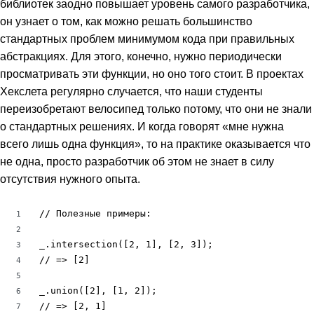
библиотек заодно повышает уровень самого разработчика,
он узнает о том, как можно решать большинство
стандартных проблем минимумом кода при правильных
абстракциях. Для этого, конечно, нужно периодически
просматривать эти функции, но оно того стоит. В проектах
Хекслета регулярно случается, что наши студенты
переизобретают велосипед только потому, что они не знали
о стандартных решениях. И когда говорят «мне нужна
всего лишь одна функция», то на практике оказывается что
не одна, просто разработчик об этом не знает в силу
отсутствия нужного опыта.
// Полезные примеры:

1
2
_.intersection([2, 1], [2, 3]);

3
// => [2]

4
5
_.union([2], [1, 2]);

6
// => [2, 1]

7