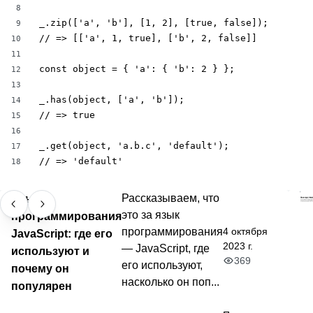
8
_.zip(['a', 'b'], [1, 2], [true, false]);

9
// => [['a', 1, true], ['b', 2, false]]

10
11
const object = { 'a': { 'b': 2 } };

12
13
_.has(object, ['a', 'b']);

14
// => true

15
16
_.get(object, 'a.b.c', 'default');

17
// => 'default'
18
Язык
Рассказываем, что
это за язык
программирования
4 октября
программирования
JavaScript: где его
2023 г.
— JavaScript, где
используют и
369
его используют,
почему он
насколько он поп...
популярен