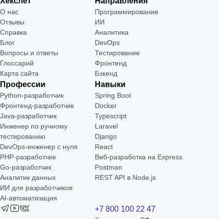
Хекслет
Направления
О нас
Программирование
Отзывы
ИИ
Справка
Аналитика
Блог
DevOps
Вопросы и ответы
Тестирование
Глоссарий
Фронтенд
Карта сайта
Бэкенд
Профессии
Навыки
Python-разработчик
Spring Boot
Фронтенд-разработчик
Docker
Java-разработчик
Typescript
Инженер по ручному
Laravel
тестированию
Django
DevOps-инженер с нуля
React
РНР-разработчик
Веб-разработка на Express
Go-разработчик
Postman
Аналитик данных
REST API в Node.js
ИИ для разработчиков
AI-автоматизация
+7 800 100 22 47