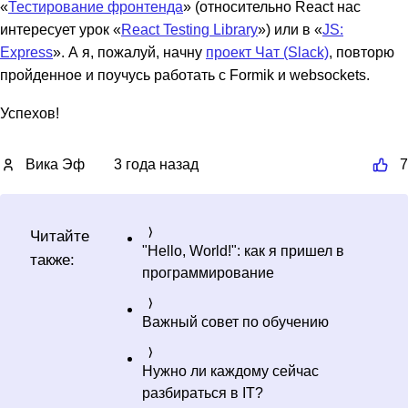
«
Тестирование фронтенда
» (относительно React нас
интересует урок «
React Testing Library
») или в «
JS:
Express
». А я, пожалуй, начну
проект Чат (Slack)
, повторю
пройденное и поучусь работать с Formik и websockets.
Успехов!
Вика Эф
3 года назад
7
Читайте
"Hello, World!": как я пришел в
также:
программирование
Важный совет по обучению
Нужно ли каждому сейчас
разбираться в IT?