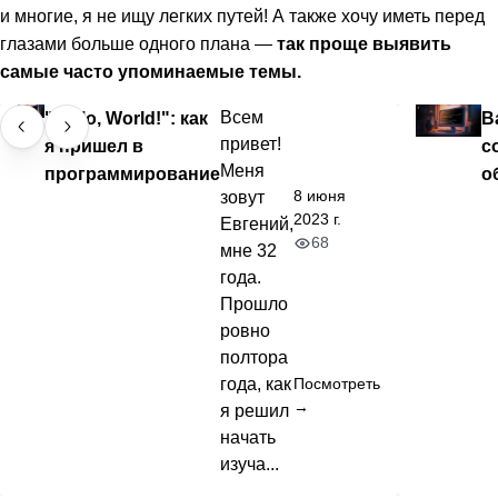
и многие, я не ищу легких путей! А также хочу иметь перед
глазами больше одного плана —
так проще выявить
самые часто упоминаемые темы.
"Hello, World!": как
Всем
В
привет!
я пришел в
с
Меня
программирование
о
8 июня
зовут
2023 г.
Евгений,
68
мне 32
года.
Прошло
ровно
полтора
года, как
Посмотреть
→
я решил
начать
изуча...