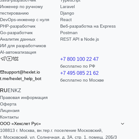
Инженер по ручному
Laravel
тестированию
Django
DevOps-инженер с нуля
React
РНР-разработчик
Веб-разработка на Express
Go-разработчик
Postman
Аналитик данных
REST API в Node.js
ИИ для разработчиков
AI-автоматизация
+7 800 100 22 47
бесплатно по РФ
support@hexlet.io
+7 495 085 21 62
t.me/hexlet_help_bot
бесплатно по Москве
RU
EN
KZ
Правовая информация
Оферта
Лицензия
Контакты
ООО «Хекслет Рус»
108813 г. Москва, вн.тер.г. поселение Московский,
г. Московский, ул. Солнечная, д. 3А, стр. 1, помещ. 20Б/3