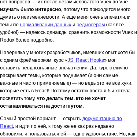
нет вопросов — их после незамысловатого Vuex во Vue
изучать было интересно
, потому что приходится много
думать о неизменяемости. А еще меня очень впечатлили
темы по
нормализации данных
и
редьюсерам
(как все
удобно!) — надеюсь однажды сравнить возможности Vuex и
Redux более подробно.
Наверняка у многих разработчиков, имевших опыт хотя бы
с одним фреймворком, курс «
JS: React Hooks
» мог
оставить неоднозначные впечатления. Да, курс отлично
раскрывает темы, которые поднимает (и они самые
важные и часто применяемые) — но ведь это не все хуки,
которые есть в React! Поэтому остаток поста я бы хотела
посвятить тому,
что делать тем, кто не хочет
останавливаться на достигнутом
.
Самый простой вариант — открыть
документацию по
React
, и идти по ней, к тому же ее как раз недавно
обновили, и пользоваться ей — одно удовольствие. Но, как