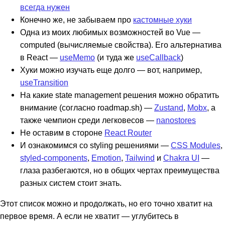
всегда нужен
Конечно же, не забываем про
кастомные хуки
Одна из моих любимых возможностей во Vue —
computed (вычисляемые свойства). Его альтернатива
в React —
useMemo
(и туда же
useCallback
)
Хуки можно изучать еще долго — вот, например,
useTransition
На какие state management решения можно обратить
внимание (согласно roadmap.sh) —
Zustand
,
Mobx
, а
также чемпион среди легковесов —
nanostores
Не оставим в стороне
React Router
И ознакомимся со styling решениями —
CSS Modules
,
styled-components
,
Emotion
,
Tailwind
и
Chakra UI
—
глаза разбегаются, но в общих чертах преимущества
разных систем стоит знать.
Этот список можно и продолжать, но его точно хватит на
первое время. А если не хватит — углубитесь в