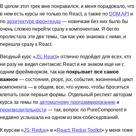
В целом этот трек мне понравился, и меня порадовало, что
в нем есть курсы не только по React, а также по
DOM API
и
по
архитектуре фронтенда
— новичкам без них было бы
очень сложно перейти сразу к компонентам. Я бегло
пролистала эти две темы, так как уже знакома с ними, и
перешла сразу к React.
Вводный курс «
JS: React
» отлично подойдет для всех, кто
ни разу не видел синтаксис React и не знаком еще ни с
одним фреймворком, так как
покрывает все самое
важное
— состояния, props, jsx, события, жизненный цикл
компонента — в общем, все, что нужно, чтобы броситься
клепать свои первые формы. Отдельный респект авторам
курса за темы по
автоматному программированию
и
производительности
— так, вопрос по PureComponent я
недавно услышала на одном из мок-собеседований.
К курсам «
JS: Redux
» и «
React: Redux Toolkit
» у меня тоже