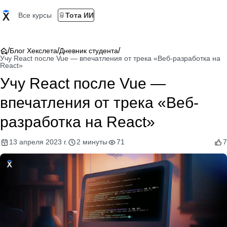
Все курсы
Тота ИИ
/
/
/
Блог Хекслета
Дневник студента
Учу React после Vue — впечатления от трека «Веб-разработка на
React»
Учу React после Vue —
впечатления от трека «Веб-
разработка на React»
13 апреля 2023 г.
2 минуты
71
7