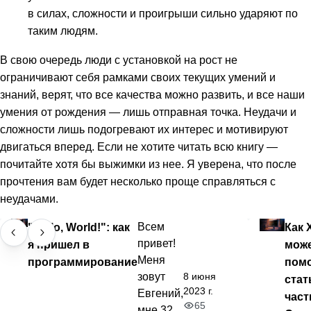
в силах, сложности и проигрыши сильно ударяют по
таким людям.
В свою очередь люди с установкой на рост не
ограничивают себя рамками своих текущих умений и
знаний, верят, что все качества можно развить, и все наши
умения от рождения — лишь отправная точка. Неудачи и
сложности лишь подогревают их интерес и мотивируют
двигаться вперед. Если не хотите читать всю книгу —
почитайте хотя бы выжимки из нее. Я уверена, что после
прочтения вам будет несколько проще справляться с
неудачами.
"Hello, World!": как
Всем
Как 
привет!
я пришел в
мож
Меня
программирование
пом
8 июня
зовут
стат
2023 г.
Евгений,
час
65
мне 32