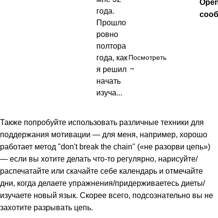
Ope
года.
соо
Прошло
ровно
полтора
года, как
Посмотреть
→
я решил
начать
изуча...
Также попробуйте использовать различные техники для
поддержания мотивации — для меня, например, хорошо
работает метод "don't break the chain" («не разорви цепь»)
— если вы хотите делать что-то регулярно, нарисуйте/
распечатайте или скачайте себе календарь и отмечайте
дни, когда делаете упражнения/придерживаетесь диеты/
изучаете новый язык. Скорее всего, подсознательно вы не
захотите разрывать цепь.