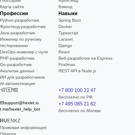
Глоссарий
Фронтенд
Карта сайта
Бэкенд
Профессии
Навыки
Python-разработчик
Spring Boot
Фронтенд-разработчик
Docker
Java-разработчик
Typescript
Инженер по ручному
Laravel
тестированию
Django
DevOps-инженер с нуля
React
РНР-разработчик
Веб-разработка на Express
Go-разработчик
Postman
Аналитик данных
REST API в Node.js
ИИ для разработчиков
AI-автоматизация
+7 800 100 22 47
бесплатно по РФ
support@hexlet.io
+7 495 085 21 62
t.me/hexlet_help_bot
бесплатно по Москве
RU
EN
KZ
Правовая информация
Оферта