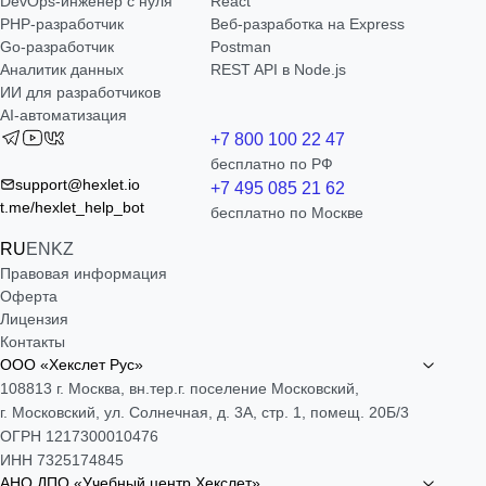
DevOps-инженер с нуля
React
РНР-разработчик
Веб-разработка на Express
Go-разработчик
Postman
Аналитик данных
REST API в Node.js
ИИ для разработчиков
AI-автоматизация
+7 800 100 22 47
бесплатно по РФ
support@hexlet.io
+7 495 085 21 62
t.me/hexlet_help_bot
бесплатно по Москве
RU
EN
KZ
Правовая информация
Оферта
Лицензия
Контакты
ООО «Хекслет Рус»
108813 г. Москва, вн.тер.г. поселение Московский,
г. Московский, ул. Солнечная, д. 3А, стр. 1, помещ. 20Б/3
ОГРН 1217300010476
ИНН 7325174845
АНО ДПО «Учебный центр Хекслет»