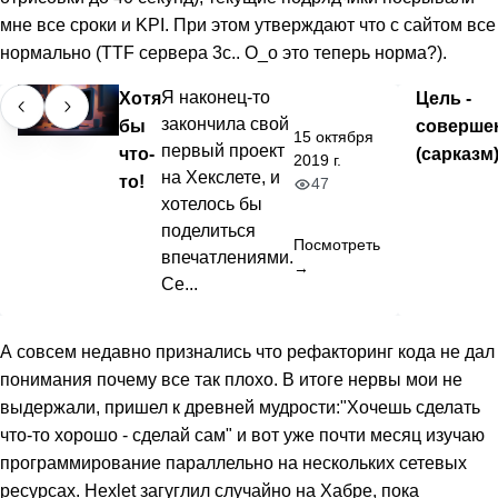
мне все сроки и KPI. При этом утверждают что с сайтом все
нормально (TTF сервера 3c.. О_о это теперь норма?).
Хотя
Я наконец-то
Цель -
закончила свой
бы
соверше
15 октября
первый проект
что-
(сарказм
2019 г.
на Хекслете, и
то!
47
хотелось бы
поделиться
Посмотреть
впечатлениями.
→
Се...
А совсем недавно признались что рефакторинг кода не дал
понимания почему все так плохо. В итоге нервы мои не
выдержали, пришел к древней мудрости:"Хочешь сделать
что-то хорошо - сделай сам" и вот уже почти месяц изучаю
программирование параллельно на нескольких сетевых
ресурсах. Hexlet загуглил случайно на Хабре, пока