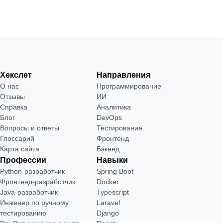
Хекслет
Направления
О нас
Программирование
Отзывы
ИИ
Справка
Аналитика
Блог
DevOps
Вопросы и ответы
Тестирование
Глоссарий
Фронтенд
Карта сайта
Бэкенд
Профессии
Навыки
Python-разработчик
Spring Boot
Фронтенд-разработчик
Docker
Java-разработчик
Typescript
Инженер по ручному
Laravel
тестированию
Django