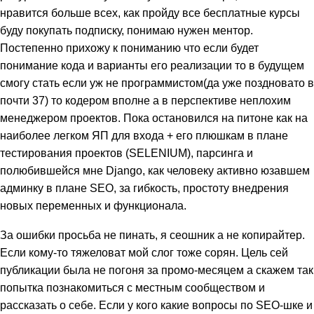
нравится больше всех, как пройду все бесплатные курсы
буду покупать подписку, понимаю нужен ментор.
Постепенно прихожу к пониманию что если будет
понимание кода и варианты его реализации то в будущем
смогу стать если уж не программистом(да уже поздновато в
почти 37) то кодером вполне а в перспективе неплохим
менеджером проектов. Пока остановился на питоне как на
наиболее легком ЯП для входа + его плюшкам в плане
тестирования проектов (SELENIUM), парсинга и
полюбившейся мне Django, как человеку активно юзавшем
админку в плане SEO, за гибкость, простоту внедрения
новых переменных и функционала.
За ошибки просьба не пинать, я сеошник а не копирайтер.
Если кому-то тяжеловат мой слог тоже сорян. Цель сей
публикации была не погоня за промо-месяцем а скажем так
попытка познакомиться с местным сообществом и
рассказать о себе. Если у кого какие вопросы по SEO-шке и