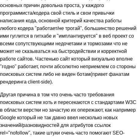
основных причин довольна проста, у каждого
программиста/кодера свой стиль и свои привычки
написания кода, основной критерий качества работы
любого кодера "работает/не трогай", большинство решений
ими гуглится в гитхабе и "имплантируется" в веб проект со
всеми сопутствующими недочетами и тормозами что не
может не сказываться на быстродействии и корректной
работе сайтов. Частенько сайт который визуально вполне
"годно" работает, почти абсолютно неприемлем со стороны
поисковых систем либо не виден ботам(привет фанатам
рендеринга client-side).
Другая причина в том что очень часто требования
поисковых систем хоть и пересекаются с стандартами W3C
в области верстки но зачастую их опережают, как например
Google который не так давно ввел несколько новых
значений/разновидностей для атрибутов ссылок
rel="nofollow", такие штуки очень часто помогают SEO-