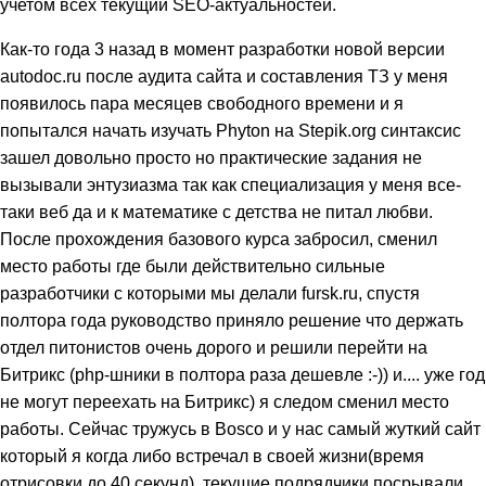
учетом всех текущий SEO-актуальностей.
Как-то года 3 назад в момент разработки новой версии
autodoc.ru после аудита сайта и составления ТЗ у меня
появилось пара месяцев свободного времени и я
попытался начать изучать Phyton на Stepik.org синтаксис
зашел довольно просто но практические задания не
вызывали энтузиазма так как специализация у меня все-
таки веб да и к математике с детства не питал любви.
После прохождения базового курса забросил, сменил
место работы где были действительно сильные
разработчики с которыми мы делали fursk.ru, спустя
полтора года руководство приняло решение что держать
отдел питонистов очень дорого и решили перейти на
Битрикс (php-шники в полтора раза дешевле :-)) и.... уже год
не могут переехать на Битрикс) я следом сменил место
работы. Сейчас тружусь в Bosco и у нас самый жуткий сайт
который я когда либо встречал в своей жизни(время
отрисовки до 40 секунд), текущие подрядчики посрывали