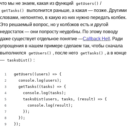
что мы не знаем, какая из функций
/
getUsers()
выполнится раньше, а какая — позже. Другими
getTasks()
словами, непонятно, в какую из них нужно передать колбек.
Это решаемый вопрос, но у колбэков есть и другой
недостаток — они попросту неудобны. По этому поводу
даже существует отдельное понятие —
Callback Hell
. Ради
упрощения в нашем примере сделаем так, чтобы сначала
выполнился
, после него
, а в конце
getUsers()
getTasks()
—
:
tasksDist()
getUsers((users) => {

1
  console.log(users);

2
  getTasks((tasks) => {

3
    console.log(tasks);

4
    tasksDist(users, tasks, (result) => {

5
      console.log(result);

6
    });

7
  });

8
});
9