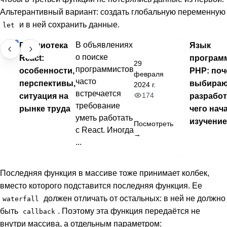
Альтерантивный вариант: создать глобальную переменную
и в ней сохранить данные.
let
Библиотека
В объявлениях
Язык
о поиске
React:
програм
29
программистов
особенности,
PHP: поч
февраля
часто
перспективы,
выбира
2024 г.
встречается
174
ситуация на
разработ
требование
рынке труда
чего нач
уметь работать
изучени
Посмотреть
с React. Иногда
→
...
Последняя функция в массиве тоже принимает колбек,
вместо которого подставится последняя функция. Ее
должен отличать от остальных: в ней не должно
waterfall
быть
. Поэтому эта функция передаётся не
callback
внутри массива, а отдельным параметром: