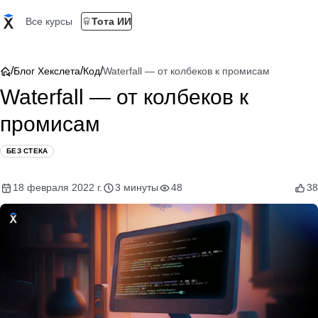
Все курсы
Тота ИИ
/
/
/
Блог Хекслета
Код
Waterfall — от колбеков к промисам
Waterfall — от колбеков к
промисам
БЕЗ СТЕКА
18 февраля 2022 г.
3 минуты
48
38