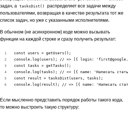
задач, а
распределяет все задачи между
tasksDist()
пользователями, возвращая в качестве результата тот же
список задач, но уже с указанными исполнителями.
В обычном (не асинхронном) коде можно вызывать
функции на каждой строке и сразу получить результат:
const users = getUsers();

1
console.log(users); // => [{ login: 'first@google.
2
const tasks = getTasks();

3
console.log(tasks); // => [{ name: 'Написать стать
4
const result = tasksDist(users, tasks);

5
console.log(result); // => [{ name: 'Написать ста
6
Если мысленно представить порядок работы такого кода,
то можно выстроить такую структуру: