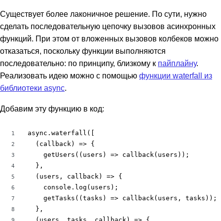
Существует более лаконичное решение. По сути, нужно
сделать последовательную цепочку вызовов асинхронных
функций. При этом от вложенных вызовов колбеков можно
отказаться, поскольку функции выполняются
последовательно: по принципу, близкому к
пайплайну
.
Реализовать идею можно с помощью
функции waterfall из
библиотеки async
.
Добавим эту функцию в код:
async.waterfall([

1
  (callback) => {

2
    getUsers((users) => callback(users));

3
  },

4
  (users, callback) => {

5
    console.log(users);

6
    getTasks((tasks) => callback(users, tasks));

7
  },

8
  (users, tasks, callback) => {

9