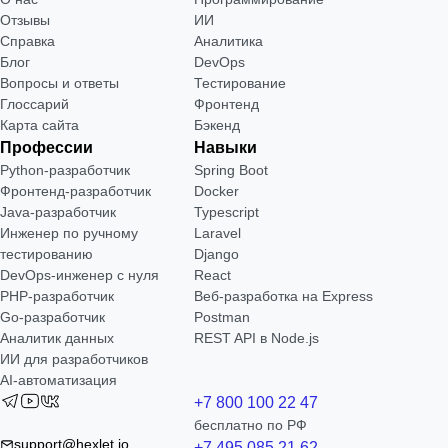
Отзывы
ИИ
Справка
Аналитика
Блог
DevOps
Вопросы и ответы
Тестирование
Глоссарий
Фронтенд
Карта сайта
Бэкенд
Профессии
Навыки
Python-разработчик
Spring Boot
Фронтенд-разработчик
Docker
Java-разработчик
Typescript
Инженер по ручному
Laravel
тестированию
Django
DevOps-инженер с нуля
React
РНР-разработчик
Веб-разработка на Express
Go-разработчик
Postman
Аналитик данных
REST API в Node.js
ИИ для разработчиков
AI-автоматизация
+7 800 100 22 47
бесплатно по РФ
support@hexlet.io
+7 495 085 21 62