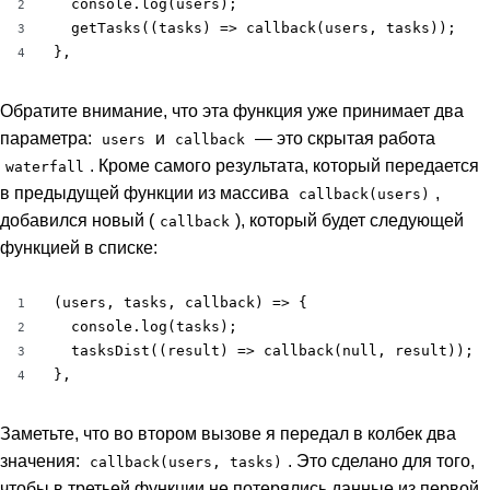
  console.log(users);

2
  getTasks((tasks) => callback(users, tasks));

3
},
4
Обратите внимание, что эта функция уже принимает два
параметра:
и
— это скрытая работа
users
callback
. Кроме самого результата, который передается
waterfall
в предыдущей функции из массива
,
callback(users)
добавился новый (
), который будет следующей
callback
функцией в списке:
(users, tasks, callback) => {

1
  console.log(tasks);

2
  tasksDist((result) => callback(null, result));

3
},
4
Заметьте, что во втором вызове я передал в колбек два
значения:
. Это сделано для того,
callback(users, tasks)
чтобы в третьей функции не потерялись данные из первой.