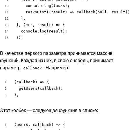
    console.log(tasks);

10
    tasksDist((result) => callback(null, result))
11
  },

12
], (err, result) => {

13
  console.log(result);

14
});
15
В качестве первого параметра принимается массив
функций. Каждая из них, в свою очередь, принимает
параметр
. Например:
callback
(callback) => {

1
  getUsers(callback);

2
},
3
Этот колбек — следующая функция в списке:
(users, callback) => {

1