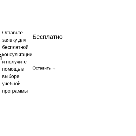
мотреть
Посмотреть
→
Оставьте
Бесплатно
заявку для
бесплатной
консультации
й
и получите
 2 400
Оставить →
помощь в
выборе
учебной
мотреть
программы