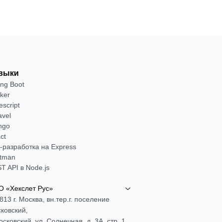
выки
ing Boot
ker
escript
avel
ngo
ct
-разработка на Express
tman
T API в Node.js
 «Хекслет Рус»
813 г. Москва, вн.тер.г. поселение
ковский,
Московский, ул. Солнечная, д. 3А, стр. 1,