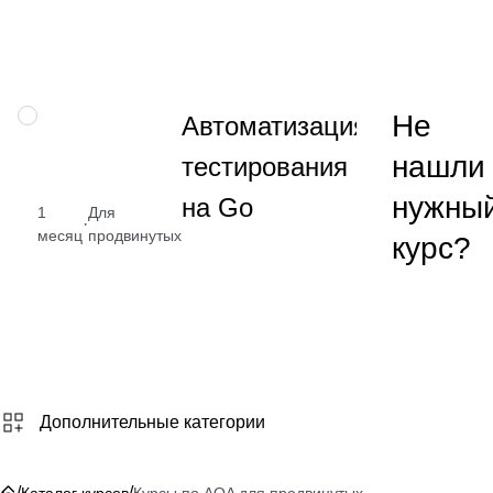
приложений
Пос
→
Навык
НАВЫК
Не
Автоматизация
тестирования
нашли
тестирования
на Go
нужны
на Go
1
Для
·
месяц
продвинутых
курс?
от
₽
Пос
→
Дополнительные категории
/
/
Каталог курсов
Курсы по AQA для продвинутых