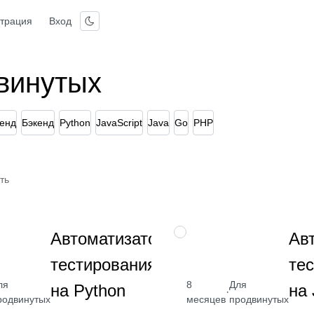
страция
Вход
винутых
енд
Бэкенд
Python
JavaScript
Java
Go
PHP
ть
Изучите
ПРОФЕССИЯ
Автоматизатор
Ав
Python,
тестирования
те
фреймворки
для
ля
8
Для
на Python
на 
·
тестирования,
2 400
от 2 400
родвинутых
месяцев
продвинутых
автоматизация