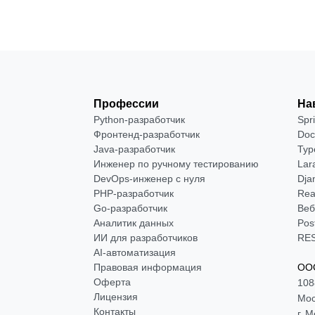
Профессии
На
Python-разработчик
Spr
Фронтенд-разработчик
Doc
Java-разработчик
Typ
Инженер по ручному тестированию
Lar
DevOps-инженер с нуля
Dja
РНР-разработчик
Rea
Go-разработчик
Веб
Аналитик данных
Pos
ИИ для разработчиков
RES
AI-автоматизация
Правовая информация
ООО
Оферта
108
Лицензия
Мос
Контакты
г. 