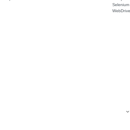
Посмотреть
Selenium
→
WebDrive