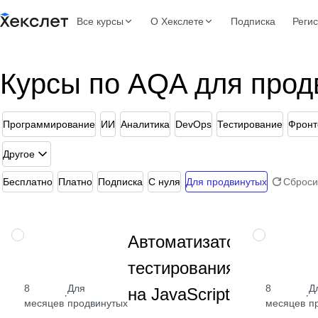
Все курсы
О Хекслете
Подписка
Реги
Курсы по AQA для прод
Программирование
ИИ
Аналитика
DevOps
Тестирование
Фронт
Другое
Бесплатно
Платно
Подписка
С нуля
Для продвинутых
Сброси
Изучите:
ПРОФЕССИЯ
ПРОФЕССИЯ
Автоматизатор
Git,
тестирования
JavaScript,
Playwright,
8
Для
8
Д
на JavaScript
·
·
юнит-,
от 
месяцев
продвинутых
месяцев
п
API- и UI-