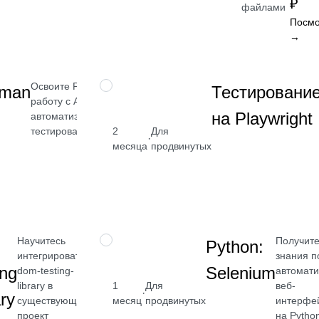
₽
₽
файлами
Посмотреть
Посмо
→
→
Освоите Postman и
НАВЫК
tman
Тестировани
работу с API для
на Playwright
автоматизированного
тестирования
2
Для
от 2 400
·
месяца
продвинутых
₽
Посмотреть
→
Научитесь
Получит
НАВЫК
Python:
интегрировать
знания п
ing
Selenium
dom-testing-
автомати
library в
1
Для
веб-
от 2 400
·
ary
существующий
месяц
продвинутых
интерфе
₽
проект
на Pytho