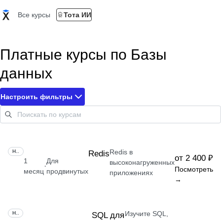
Все курсы
Тота ИИ
Платные курсы по Базы
данных
Настроить фильтры
Redis в
НАВЫК
Redis
от 2 400 ₽
1
Для
высоконагруженных
·
Посмотреть
месяц
продвинутых
приложениях
→
Изучите SQL,
НАВЫК
SQL для