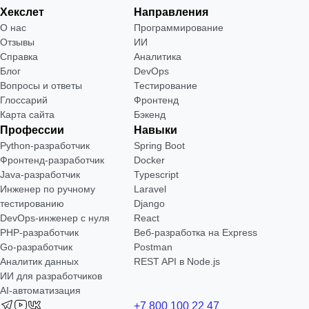
Хекслет
Направления
О нас
Программирование
Отзывы
ИИ
Справка
Аналитика
Блог
DevOps
Вопросы и ответы
Тестирование
Глоссарий
Фронтенд
Карта сайта
Бэкенд
Профессии
Навыки
Python-разработчик
Spring Boot
Фронтенд-разработчик
Docker
Java-разработчик
Typescript
Инженер по ручному
Laravel
тестированию
Django
DevOps-инженер с нуля
React
РНР-разработчик
Веб-разработка на Express
Go-разработчик
Postman
Аналитик данных
REST API в Node.js
ИИ для разработчиков
AI-автоматизация
+7 800 100 22 47