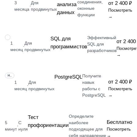
соединения,
3
Для
от 2 400 ₽
анализа
·
оконные
месяца
продвинутых
Посмотреть
данных
функции
→
Эффективный
НАВЫК
SQL для
от 2 400
1
Для
SQL для
программистов
·
Посмотре
месяц
продвинутых
разработчиков
→
Получите
НАВЫК
PostgreSQL
от 2 400 ₽
1
Для
навык
·
месяц
продвинутых
работы с
Посмотреть
PostgreSQL
→
Определите
Тест
Бесплатно
5
С
наиболее
профориентации
·
минут
нуля
подходящее для
Посмотреть
себя направление
→