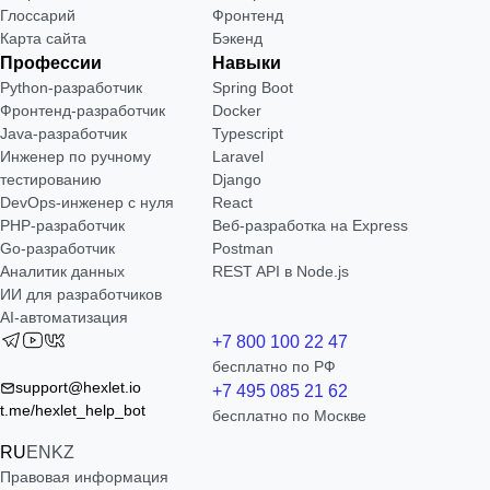
Глоссарий
Фронтенд
Карта сайта
Бэкенд
Профессии
Навыки
Python-разработчик
Spring Boot
Фронтенд-разработчик
Docker
Java-разработчик
Typescript
Инженер по ручному
Laravel
тестированию
Django
DevOps-инженер с нуля
React
РНР-разработчик
Веб-разработка на Express
Go-разработчик
Postman
Аналитик данных
REST API в Node.js
ИИ для разработчиков
AI-автоматизация
+7 800 100 22 47
бесплатно по РФ
support@hexlet.io
+7 495 085 21 62
t.me/hexlet_help_bot
бесплатно по Москве
RU
EN
KZ
Правовая информация