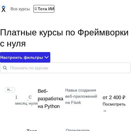
Все курсы
Тота ИИ
Платные курсы по Фреймворки
с нуля
Настроить фильтры
Навык создания
НАВЫК
Веб-
веб-приложений
1
С
от 2 400 ₽
разработка
·
на Flask
месяц
нуля
Посмотреть
на Python
→
Определите