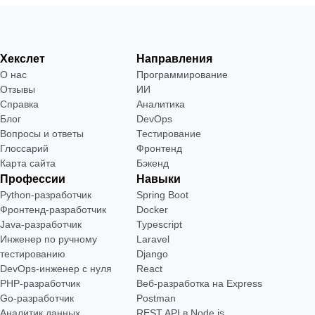
Хекслет
Направления
О нас
Программирование
Отзывы
ИИ
Справка
Аналитика
Блог
DevOps
Вопросы и ответы
Тестирование
Глоссарий
Фронтенд
Карта сайта
Бэкенд
Профессии
Навыки
Python-разработчик
Spring Boot
Фронтенд-разработчик
Docker
Java-разработчик
Typescript
Инженер по ручному
Laravel
тестированию
Django
DevOps-инженер с нуля
React
РНР-разработчик
Веб-разработка на Express
Go-разработчик
Postman
Аналитик данных
REST API в Node.js