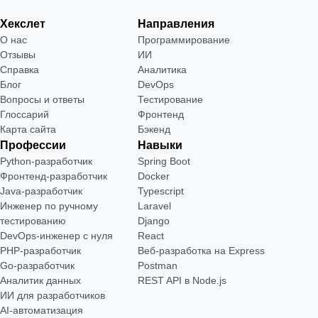
Хекслет
Направления
О нас
Программирование
Отзывы
ИИ
Справка
Аналитика
Блог
DevOps
Вопросы и ответы
Тестирование
Глоссарий
Фронтенд
Карта сайта
Бэкенд
Профессии
Навыки
Python-разработчик
Spring Boot
Фронтенд-разработчик
Docker
Java-разработчик
Typescript
Инженер по ручному
Laravel
тестированию
Django
DevOps-инженер с нуля
React
РНР-разработчик
Веб-разработка на Express
Go-разработчик
Postman
Аналитик данных
REST API в Node.js
ИИ для разработчиков
AI-автоматизация