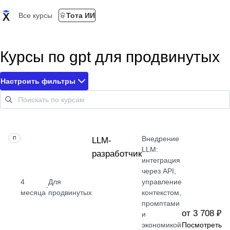
Все курсы
Тота ИИ
Курсы по gpt для продвинутых
Настроить фильтры
Внедрение
ПРОФЕССИЯ
LLM-
LLM:
разработчик
интеграция
через API,
4
Для
управление
·
месяца
продвинутых
контекстом,
промптами
от 3 708 ₽
и
экономикой
Посмотреть