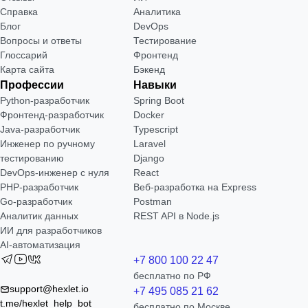
Справка
Аналитика
Блог
DevOps
Вопросы и ответы
Тестирование
Глоссарий
Фронтенд
Карта сайта
Бэкенд
Профессии
Навыки
Python-разработчик
Spring Boot
Фронтенд-разработчик
Docker
Java-разработчик
Typescript
Инженер по ручному
Laravel
тестированию
Django
DevOps-инженер с нуля
React
РНР-разработчик
Веб-разработка на Express
Go-разработчик
Postman
Аналитик данных
REST API в Node.js
ИИ для разработчиков
AI-автоматизация
+7 800 100 22 47
бесплатно по РФ
support@hexlet.io
+7 495 085 21 62
t.me/hexlet_help_bot
бесплатно по Москве