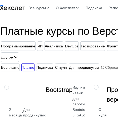
Все курсы
О Хекслете
Подписка
Реги
Платные курсы по Верс
Программирование
ИИ
Аналитика
DevOps
Тестирование
Фронт
Другое
Бесплатно
Платно
Подписка
С нуля
Для продвинутых
Сброси
Изучите
НАВЫК
НАВЫК
Bootstrap
Про
навык
вер
для
работы с
2
Для
Bootstrap
С
·
месяца
продвинутых
5, SASS
нуля
от 2 400