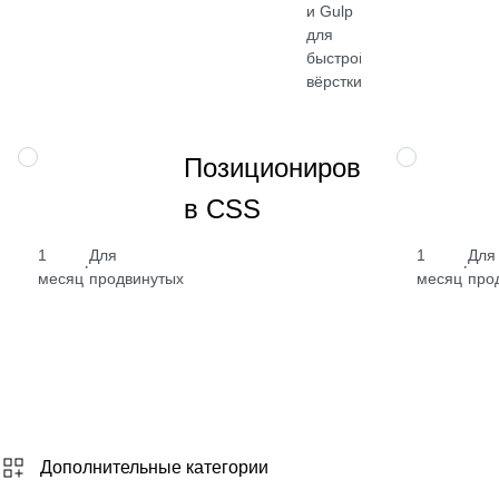
и Gulp
₽
для
быстрой
Посмотреть
вёрстки
→
Получите
НАВЫК
НАВЫК
Позиционирование
навык раб
в CSS
с CSS и
адаптивн
интерфей
1
Для
1
Для
·
·
месяц
продвинутых
месяц
про
Дополнительные категории