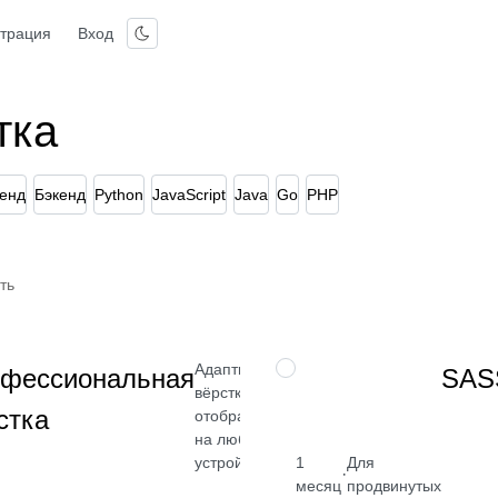
страция
Вход
тка
енд
Бэкенд
Python
JavaScript
Java
Go
PHP
ть
Адаптивная
НАВЫК
фессиональная
SAS
вёрстка для
стка
отображения
на любых
устройствах
1
Для
·
месяц
продвинутых