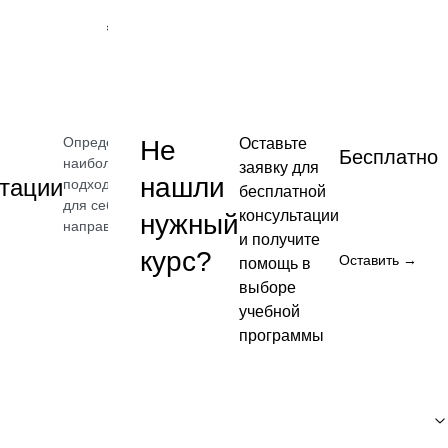
₽
Посмотреть
→
Определите
Не
Оставьте
Бесплатно
наиболее
заявку для
нашли
тации
подходящее
бесплатной
для себя
консультации
нужный
направление
и получите
курс?
Оставить →
помощь в
выборе
Бесплатно
учебной
программы
Посмотреть →