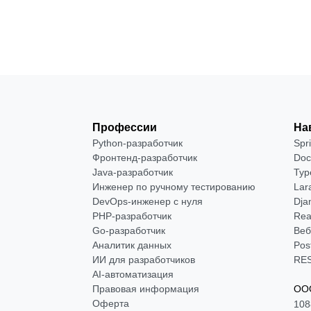
Профессии
На
Python-разработчик
Spr
Фронтенд-разработчик
Doc
Java-разработчик
Typ
Инженер по ручному тестированию
Lar
DevOps-инженер с нуля
Dja
РНР-разработчик
Rea
Go-разработчик
Веб
Аналитик данных
Pos
ИИ для разработчиков
RES
AI-автоматизация
Правовая информация
ООО
Оферта
108