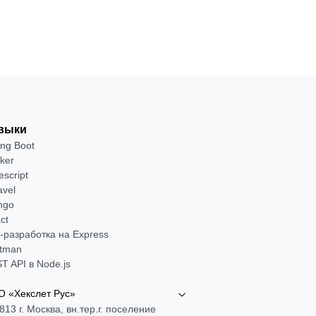
выки
ing Boot
ker
escript
avel
ngo
ct
-разработка на Express
tman
T API в Node.js
 «Хекслет Рус»
813 г. Москва, вн.тер.г. поселение