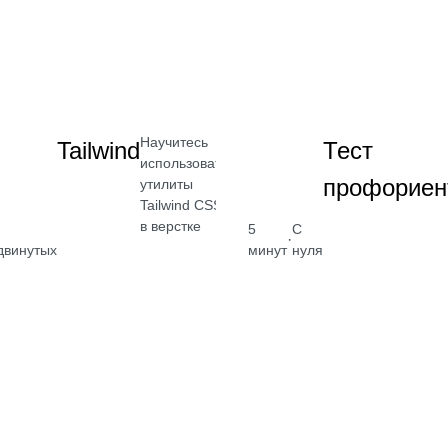
Посмотреть
→
Научитесь
Tailwind
Тест
оты
использовать
профориен
утилиты
ыми
Tailwind CSS
сами
в верстке
5
С
·
двинутых
минут
нуля
от 2 400
от 2 400
₽
₽
Посмотреть
Посмотреть
→
→