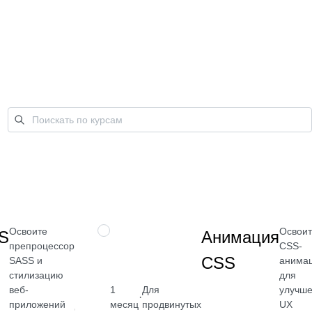
Освоите
Освои
НАВЫК
S
Анимация
препроцессор
CSS-
CSS
SASS и
анима
стилизацию
для
веб-
1
Для
улучш
·
приложений
месяц
продвинутых
UX
от 2 400