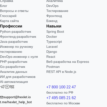
Справка
Аналитика
Блог
DevOps
Вопросы и ответы
Тестирование
Глоссарий
Фронтенд
Карта сайта
Бэкенд
Профессии
Навыки
Python-разработчик
Spring Boot
Фронтенд-разработчик
Docker
Java-разработчик
Typescript
Инженер по ручному
Laravel
тестированию
Django
DevOps-инженер с нуля
React
РНР-разработчик
Веб-разработка на Express
Go-разработчик
Postman
Аналитик данных
REST API в Node.js
ИИ для разработчиков
AI-автоматизация
+7 800 100 22 47
бесплатно по РФ
support@hexlet.io
+7 495 085 21 62
t.me/hexlet_help_bot
бесплатно по Москве