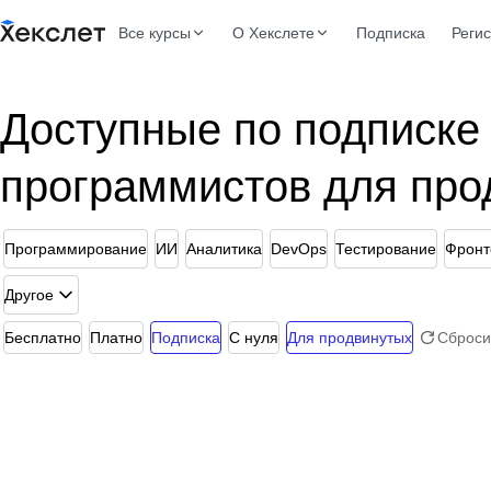
Все курсы
О Хекслете
Подписка
Реги
Доступные по подписке
программистов для про
Программирование
ИИ
Аналитика
DevOps
Тестирование
Фронт
Другое
Бесплатно
Платно
Подписка
С нуля
Для продвинутых
Сброси