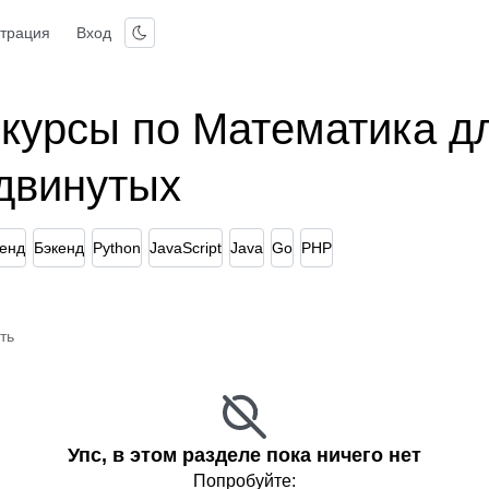
страция
Вход
 курсы по Математика д
двинутых
енд
Бэкенд
Python
JavaScript
Java
Go
PHP
ть
Упс, в этом разделе пока ничего нет
Попробуйте: