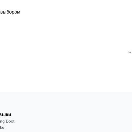
с выбором
выки
ing Boot
ker