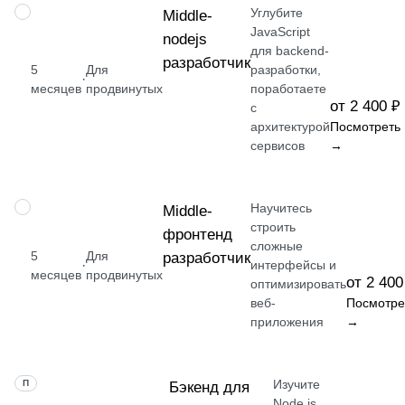
Углубите
ПРОФЕССИЯ
Middle-
JavaScript
nodejs
для backend-
разработчик
5
Для
разработки,
·
месяцев
продвинутых
поработаете
от 2 400 ₽
с
архитектурой
Посмотреть
сервисов
→
Научитесь
ПРОФЕССИЯ
Middle-
строить
фронтенд
сложные
5
Для
разработчик
·
интерфейсы и
месяцев
продвинутых
от 2 400
оптимизировать
веб-
Посмотре
приложения
→
Изучите
ПРОФЕССИЯ
Бэкенд для
Node.js,