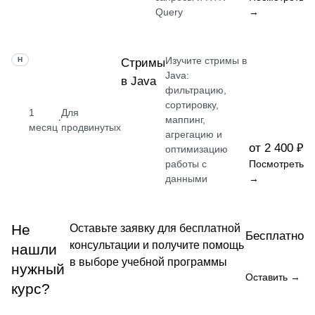
Query
→
Изучите стримы в
НАВЫК
Стримы
Java:
в Java
фильтрацию,
сортировку,
1
Для
·
маппинг,
месяц
продвинутых
агрегацию и
от 2 400 ₽
оптимизацию
работы с
Посмотреть
данными
→
Не
Оставьте заявку для бесплатной
Бесплатно
консультации и получите помощь
нашли
в выборе учебной программы
нужный
Оставить →
курс?