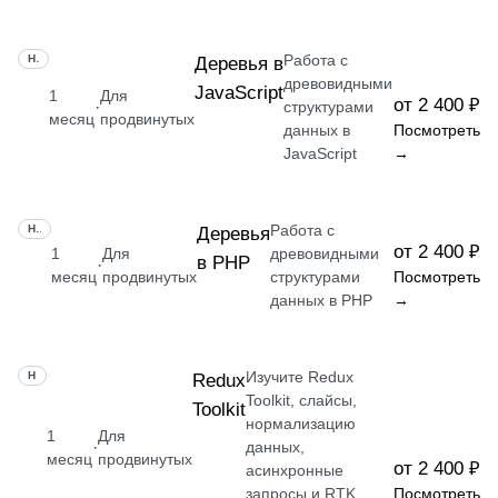
Работа с
НАВЫК
Деревья в
древовидными
JavaScript
1
Для
от 2 400 ₽
·
структурами
месяц
продвинутых
данных в
Посмотреть
JavaScript
→
Работа с
НАВЫК
Деревья
от 2 400 ₽
1
Для
древовидными
в PHP
·
месяц
продвинутых
структурами
Посмотреть
данных в PHP
→
Изучите Redux
НАВЫК
Redux
Toolkit, слайсы,
Toolkit
нормализацию
1
Для
·
данных,
месяц
продвинутых
от 2 400 ₽
асинхронные
запросы и RTK
Посмотреть