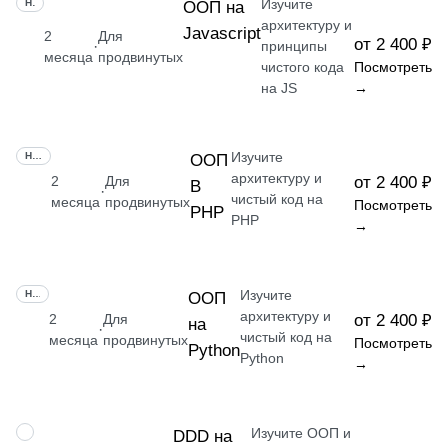
Изучите
НАВЫК
ООП на
архитектуру и
Javascript
2
Для
от 2 400 ₽
·
принципы
месяца
продвинутых
чистого кода
Посмотреть
на JS
→
Изучите
НАВЫК
ООП
архитектуру и
2
Для
от 2 400 ₽
В
·
чистый код на
месяца
продвинутых
Посмотреть
PHP
PHP
→
Изучите
НАВЫК
ООП
архитектуру и
2
Для
от 2 400 ₽
на
·
чистый код на
месяца
продвинутых
Посмотреть
Python
Python
→
Изучите ООП и
НАВЫК
DDD на