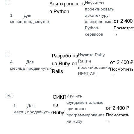
Научитесь
НАВЫК
Асинхронность
проектировать
в Python
1
Для
архитектуру
·
от 2 400
месяц
продвинутых
асинхронных
Python-
Посмотре
сервисов
→
Изучите Ruby,
НАВЫК
Разработка
Rails и
4
Для
от 2 400 ₽
на Ruby on
·
проектирование
месяца
продвинутых
Посмотреть
Rails
REST API
→
Изучите
НАВЫК
СИКП
фундаментальные
на
1
Для
от 2 400 ₽
·
принципы
месяц
продвинутых
Ruby
программирования
Посмотреть
на Ruby
→