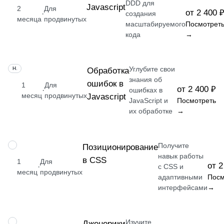
DDD для
Javascript
2
Для
от 2 400 
·
создания
месяца
продвинутых
масштабируемого
Посмотрет
кода
→
Углубите свои
НАВЫК
Обработка
знания об
ошибок в
1
Для
от 2 400 ₽
·
ошибках в
месяц
продвинутых
Javascript
JavaScript и
Посмотреть
их обработке
→
Получите
НАВЫК
Позиционирование
навык работы
в CSS
1
Для
от 2
·
с CSS и
месяц
продвинутых
адаптивными
Посм
интерфейсами
→
Изучите
НАВЫК
Дженерики