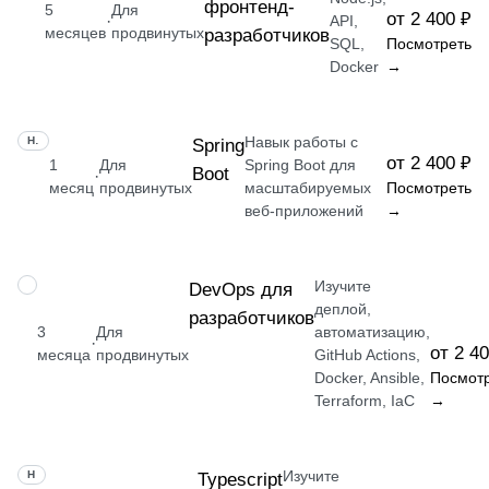
фронтенд-
5
Для
от 2 400 ₽
·
API,
месяцев
продвинутых
разработчиков
SQL,
Посмотреть
Docker
→
Навык работы с
НАВЫК
Spring
от 2 400 ₽
1
Для
Spring Boot для
Boot
·
месяц
продвинутых
масштабируемых
Посмотреть
веб-приложений
→
Изучите
ПРОФЕССИЯ
DevOps для
деплой,
разработчиков
3
Для
автоматизацию,
·
от 2 4
месяца
продвинутых
GitHub Actions,
Docker, Ansible,
Посмот
Terraform, IaC
→
Изучите
НАВЫК
Typescript