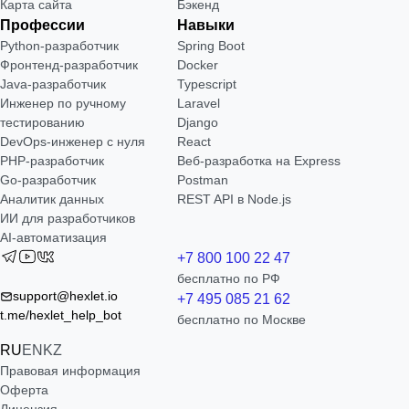
Карта сайта
Бэкенд
Профессии
Навыки
Python-разработчик
Spring Boot
Фронтенд-разработчик
Docker
Java-разработчик
Typescript
Инженер по ручному
Laravel
тестированию
Django
DevOps-инженер с нуля
React
РНР-разработчик
Веб-разработка на Express
Go-разработчик
Postman
Аналитик данных
REST API в Node.js
ИИ для разработчиков
AI-автоматизация
+7 800 100 22 47
бесплатно по РФ
support@hexlet.io
+7 495 085 21 62
t.me/hexlet_help_bot
бесплатно по Москве
RU
EN
KZ
Правовая информация
Оферта