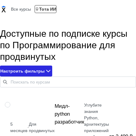
Все курсы
Тота ИИ
Доступные по подписке курсы
по Программирование для
продвинутых
Настроить фильтры
Углубите
ПРОФЕССИЯ
Мидл-
знания
python
Python,
разработчик
5
Для
архитектуры
·
месяцев
продвинутых
приложений