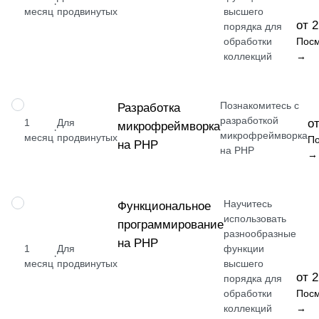
·
месяц
продвинутых
высшего
от 2
порядка для
обработки
Посм
коллекций
→
Познакомитесь с
НАВЫК
Разработка
разработкой
1
Для
от
микрофреймворка
·
микрофреймворка
месяц
продвинутых
По
на PHP
на PHP
→
Научитесь
НАВЫК
Функциональное
использовать
программирование
разнообразные
на PHP
1
Для
функции
·
месяц
продвинутых
высшего
от 2
порядка для
обработки
Посм
коллекций
→