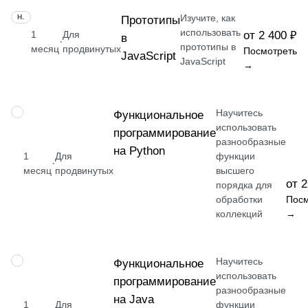
Изучите, как
НАВЫК
Прототипы
использовать
1
Для
от 2 400 ₽
в
·
прототипы в
месяц
продвинутых
Посмотреть
JavaScript
JavaScript
→
Научитесь
НАВЫК
Функциональное
использовать
программирование
разнообразные
на Python
1
Для
функции
·
месяц
продвинутых
высшего
от 2
порядка для
обработки
Посм
коллекций
→
Научитесь
НАВЫК
Функциональное
использовать
программирование
разнообразные
на Java
1
Для
функции