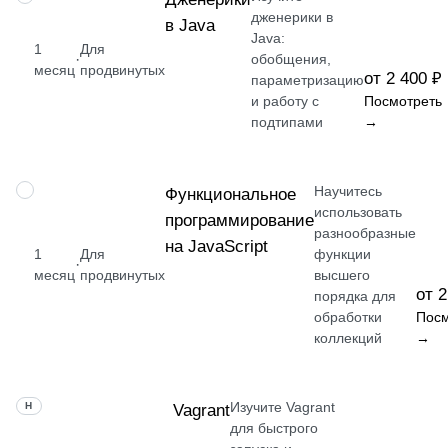
дженерики в
в Java
Java:
1
Для
·
обобщения,
месяц
продвинутых
от 2 400 ₽
параметризацию
и работу с
Посмотреть
подтипами
→
Научитесь
НАВЫК
Функциональное
использовать
программирование
разнообразные
на JavaScript
1
Для
функции
·
месяц
продвинутых
высшего
от 2
порядка для
обработки
Посм
коллекций
→
Изучите Vagrant
НАВЫК
Vagrant
для быстрого