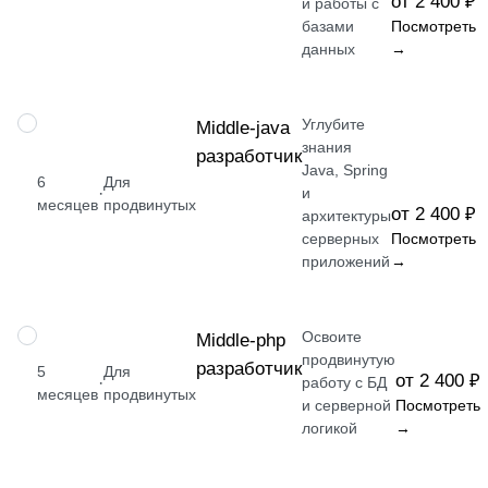
от 2 400 ₽
и работы с
базами
Посмотреть
данных
→
Углубите
ПРОФЕССИЯ
Middle-java
знания
разработчик
Java, Spring
6
Для
·
и
месяцев
продвинутых
от 2 400 ₽
архитектуры
серверных
Посмотреть
приложений
→
Освоите
ПРОФЕССИЯ
Middle-php
продвинутую
разработчик
5
Для
от 2 400 ₽
·
работу с БД
месяцев
продвинутых
и серверной
Посмотреть
логикой
→