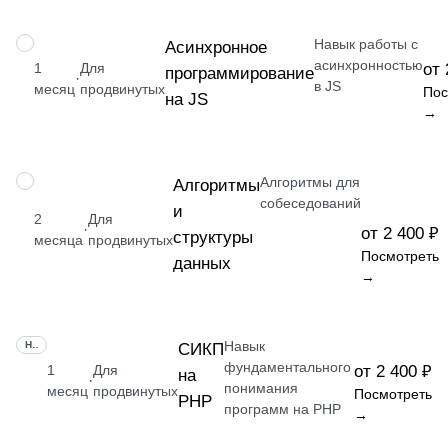
Навык работы с
НАВЫК
Асинхронное
асинхронностью
1
Для
от 
программирование
·
в JS
месяц
продвинутых
Пос
на JS
→
Алгоритмы для
НАВЫК
Алгоритмы
собеседований
и
2
Для
·
от 2 400 ₽
структуры
месяца
продвинутых
Посмотреть
данных
→
Навык
НАВЫК
СИКП
фундаментального
1
Для
от 2 400 ₽
на
·
понимания
месяц
продвинутых
Посмотреть
PHP
программ на PHP
→