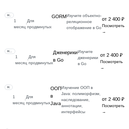
Изучите объектно-
НАВЫК
GORM
от 2 400 ₽
1
Для
реляционное
·
Посмотреть
месяц
продвинутых
отображение в Go
→
Изучите
НАВЫК
Дженерики
от 2 400 ₽
1
Для
дженерики
в Go
·
Посмотреть
месяц
продвинутых
в Go
→
Изучение ООП в
НАВЫК
ООП
Java: полиморфизм,
в
1
Для
от 2 400 ₽
·
наследование,
месяц
продвинутых
Java
аннотации,
Посмотреть
интерфейсы
→