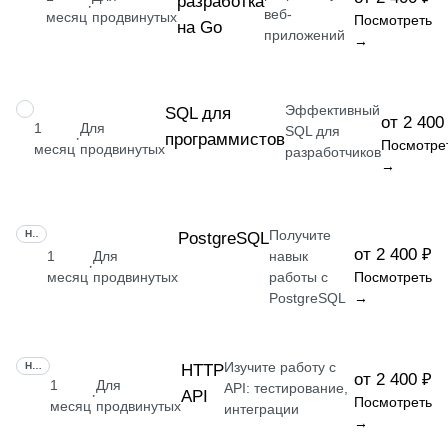
разработка
·
веб-
месяц
продвинутых
Посмотреть
на Go
приложений
→
Эффективный
НАВЫК
SQL для
от 2 400
1
Для
SQL для
программистов
·
Посмотре
месяц
продвинутых
разработчиков
→
Получите
НАВЫК
PostgreSQL
от 2 400 ₽
1
Для
навык
·
месяц
продвинутых
работы с
Посмотреть
PostgreSQL
→
Изучите работу с
НАВЫК
HTTP
от 2 400 ₽
1
Для
API: тестирование,
API
·
Посмотреть
месяц
продвинутых
интеграции
→