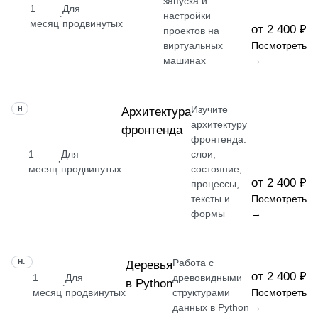
запуска и
1
Для
·
настройки
месяц
продвинутых
от 2 400 ₽
проектов на
виртуальных
Посмотреть
машинах
→
Изучите
НАВЫК
Архитектура
архитектуру
фронтенда
фронтенда:
1
Для
слои,
·
месяц
продвинутых
состояние,
от 2 400 ₽
процессы,
тексты и
Посмотреть
формы
→
Работа с
НАВЫК
Деревья
от 2 400 ₽
1
Для
древовидными
в Python
·
месяц
продвинутых
структурами
Посмотреть
данных в Python
→