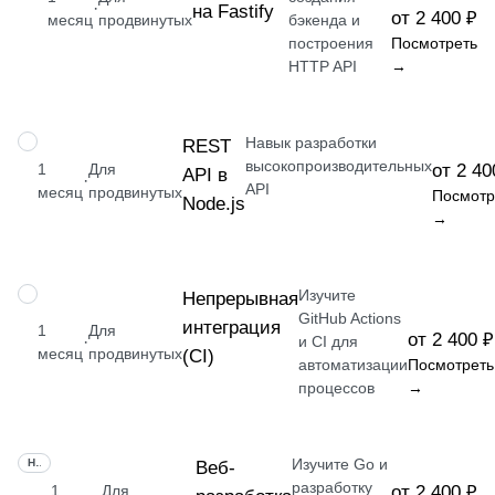
·
на Fastify
от 2 400 ₽
месяц
продвинутых
бэкенда и
построения
Посмотреть
HTTP API
→
Навык разработки
НАВЫК
REST
высокопроизводительных
1
Для
от 2 40
API в
·
API
месяц
продвинутых
Посмотр
Node.js
→
Изучите
НАВЫК
Непрерывная
GitHub Actions
интеграция
1
Для
от 2 400 ₽
·
и CI для
месяц
продвинутых
(CI)
автоматизации
Посмотреть
процессов
→
Изучите Go и
НАВЫК
Веб-
разработку
1
Для
от 2 400 ₽