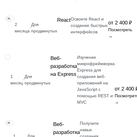
Освоите React и
НАВЫК
React
от 2 400 ₽
2
Для
создание быстрых
·
Посмотреть
месяца
продвинутых
интерфейсов
→
Изучение
НАВЫК
Веб-
микрофреймворка
разработка
Express для
на Express
1
Для
создания веб-
·
месяц
продвинутых
приложений на
от 2 400 
JavaScript с
помощью REST и
Посмотрет
MVC
→
Получите
НАВЫК
Веб-
навык
разработка
1
Для
создания