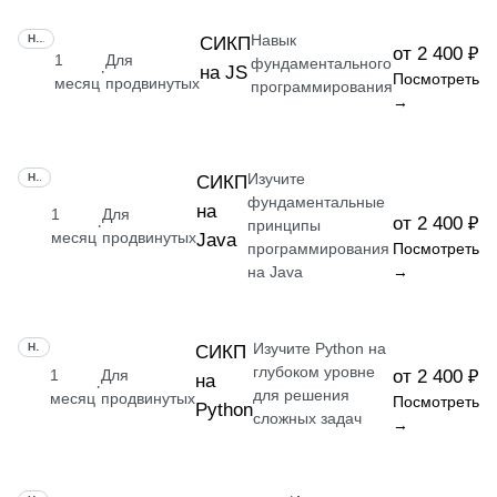
Навык
НАВЫК
СИКП
от 2 400 ₽
1
Для
фундаментального
на JS
·
Посмотреть
месяц
продвинутых
программирования
→
Изучите
НАВЫК
СИКП
фундаментальные
на
1
Для
от 2 400 ₽
·
принципы
месяц
продвинутых
Java
программирования
Посмотреть
на Java
→
Изучите Python на
НАВЫК
СИКП
глубоком уровне
1
Для
от 2 400 ₽
на
·
для решения
месяц
продвинутых
Посмотреть
Python
сложных задач
→