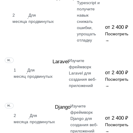
Typescript и
получите
2
Для
навык
·
месяца
продвинутых
снижать
от 2 400 ₽
ошибки,
упрощать
Посмотреть
отладку
→
Изучите
НАВЫК
Laravel
фреймворк
1
Для
от 2 400 ₽
·
Laravel для
месяц
продвинутых
создания веб-
Посмотреть
приложений
→
Изучите
НАВЫК
Django
фреймворк
2
Для
от 2 400 ₽
·
Django для
месяца
продвинутых
создания веб-
Посмотреть
приложений
→