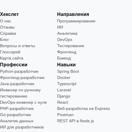
Хекслет
Направления
О нас
Программирование
Отзывы
ИИ
Справка
Аналитика
Блог
DevOps
Вопросы и ответы
Тестирование
Глоссарий
Фронтенд
Карта сайта
Бэкенд
Профессии
Навыки
Python-разработчик
Spring Boot
Фронтенд-разработчик
Docker
Java-разработчик
Typescript
Инженер по ручному
Laravel
тестированию
Django
DevOps-инженер с нуля
React
РНР-разработчик
Веб-разработка на Express
Go-разработчик
Postman
Аналитик данных
REST API в Node.js
ИИ для разработчиков