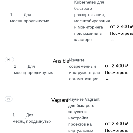
Kubernetes для
быстрого
1
Для
развертывания,
·
месяц
продвинутых
масштабирования
от 2 400 
и мониторинга
приложений в
Посмотрет
кластере
→
Изучите
НАВЫК
Ansible
от 2 400 ₽
1
Для
современный
·
месяц
продвинутых
инструмент для
Посмотреть
автоматизации
→
Изучите Vagrant
НАВЫК
Vagrant
для быстрого
запуска и
1
Для
·
настройки
месяц
продвинутых
от 2 400 ₽
проектов на
виртуальных
Посмотреть