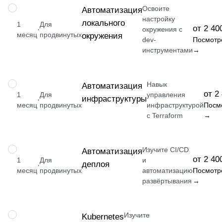
Освоите
НАВЫК
Автоматизация
настройку
локального
1
Для
от 2 40
·
окружения с
месяц
продвинутых
окружения
dev-
Посмотр
инструментами
→
Навык
НАВЫК
Автоматизация
от 2
1
Для
управления
инфраструктуры
·
месяц
продвинутых
инфраструктурой
Посм
с Terraform
→
Изучите CI/CD
НАВЫК
Автоматизация
от 2 40
1
Для
и
деплоя
·
месяц
продвинутых
автоматизацию
Посмотр
развёртывания
→
Изучите
НАВЫК
Kubernetes