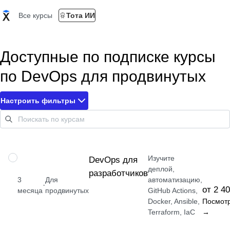
Все курсы
Тота ИИ
Доступные по подписке курсы
по DevOps для продвинутых
Настроить фильтры
Изучите
ПРОФЕССИЯ
DevOps для
деплой,
разработчиков
3
Для
автоматизацию,
·
от 2 4
месяца
продвинутых
GitHub Actions,
Docker, Ansible,
Посмот
Terraform, IaC
→