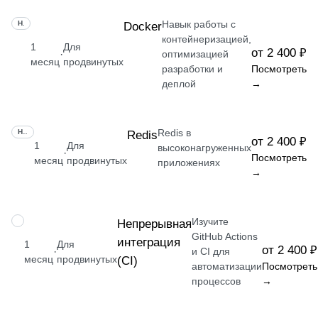
Навык работы с
НАВЫК
Docker
контейнеризацией,
1
Для
от 2 400 ₽
·
оптимизацией
месяц
продвинутых
разработки и
Посмотреть
деплой
→
Redis в
НАВЫК
Redis
от 2 400 ₽
1
Для
высоконагруженных
·
Посмотреть
месяц
продвинутых
приложениях
→
Изучите
НАВЫК
Непрерывная
GitHub Actions
интеграция
1
Для
от 2 400 ₽
·
и CI для
месяц
продвинутых
(CI)
автоматизации
Посмотреть
процессов
→