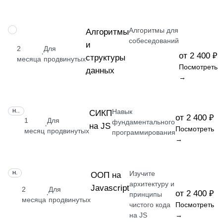
Алгоритмы для
НАВЫК
Алгоритмы
собеседований
и
2
Для
·
от 2 400 ₽
структуры
месяца
продвинутых
Посмотреть
данных
→
Навык
НАВЫК
СИКП
от 2 400 ₽
1
Для
фундаментального
на JS
·
Посмотреть
месяц
продвинутых
программирования
→
Изучите
НАВЫК
ООП на
архитектуру и
Javascript
2
Для
от 2 400 ₽
·
принципы
месяца
продвинутых
чистого кода
Посмотреть
на JS
→