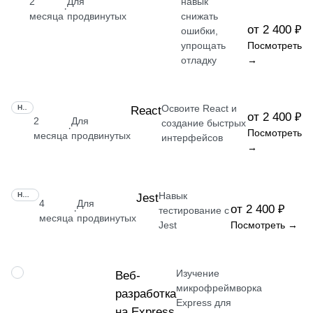
2
Для
навык
·
месяца
продвинутых
снижать
от 2 400 ₽
ошибки,
упрощать
Посмотреть
отладку
→
Освоите React и
НАВЫК
React
от 2 400 ₽
2
Для
создание быстрых
·
Посмотреть
месяца
продвинутых
интерфейсов
→
Навык
НАВЫК
Jest
4
Для
от 2 400 ₽
·
тестирование с
месяца
продвинутых
Jest
Посмотреть →
Изучение
НАВЫК
Веб-
микрофреймворка
разработка
Express для
на Express