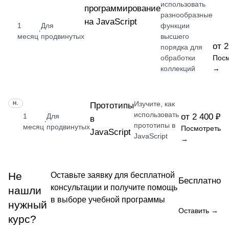
использовать
программирование
разнообразные
на JavaScript
1
Для
функции
·
месяц
продвинутых
высшего
от 2
порядка для
обработки
Посм
коллекций
→
Изучите, как
НАВЫК
Прототипы
использовать
1
Для
от 2 400 ₽
в
·
прототипы в
месяц
продвинутых
Посмотреть
JavaScript
JavaScript
→
Не
Оставьте заявку для бесплатной
Бесплатно
консультации и получите помощь
нашли
в выборе учебной программы
нужный
Оставить →
курс?