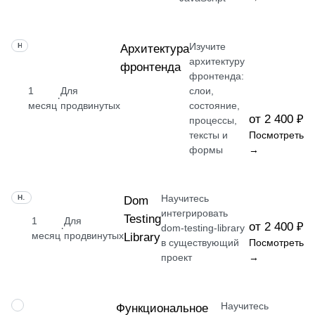
Изучите
НАВЫК
Архитектура
архитектуру
фронтенда
фронтенда:
1
Для
слои,
·
месяц
продвинутых
состояние,
от 2 400 ₽
процессы,
тексты и
Посмотреть
формы
→
Научитесь
НАВЫК
Dom
интегрировать
Testing
1
Для
от 2 400 ₽
·
dom-testing-library
месяц
продвинутых
Library
в существующий
Посмотреть
проект
→
Научитесь
НАВЫК
Функциональное