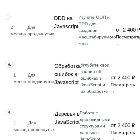
Изучите ООП и
НАВЫК
DDD на
DDD для
Javascript
2
Для
от 2 400 
·
создания
месяца
продвинутых
масштабируемого
Посмотрет
кода
→
Углубите свои
НАВЫК
Обработка
знания об
ошибок в
1
Для
от 2 400 ₽
·
ошибках в
месяц
продвинутых
Javascript
JavaScript и
Посмотреть
их обработке
→
Работа с
НАВЫК
Деревья в
древовидными
JavaScript
1
Для
от 2 400 ₽
·
структурами
месяц
продвинутых
данных в
Посмотреть
JavaScript
→