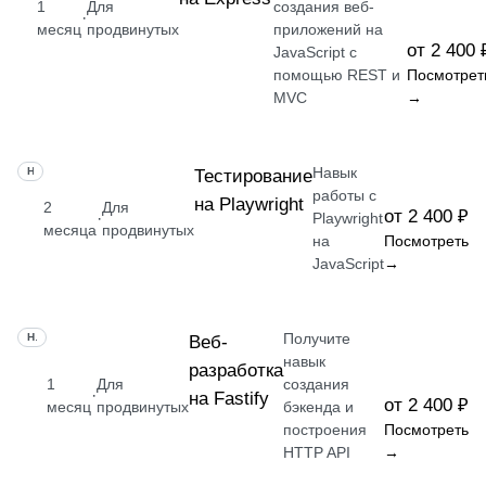
1
Для
создания веб-
·
месяц
продвинутых
приложений на
от 2 400 
JavaScript с
помощью REST и
Посмотрет
MVC
→
Навык
НАВЫК
Тестирование
работы с
на Playwright
2
Для
от 2 400 ₽
·
Playwright
месяца
продвинутых
на
Посмотреть
JavaScript
→
Получите
НАВЫК
Веб-
навык
разработка
1
Для
создания
·
на Fastify
от 2 400 ₽
месяц
продвинутых
бэкенда и
построения
Посмотреть
HTTP API
→