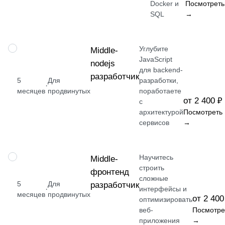
Docker и
Посмотреть
SQL
→
Углубите
ПРОФЕССИЯ
Middle-
JavaScript
nodejs
для backend-
разработчик
5
Для
разработки,
·
месяцев
продвинутых
поработаете
от 2 400 ₽
с
архитектурой
Посмотреть
сервисов
→
Научитесь
ПРОФЕССИЯ
Middle-
строить
фронтенд
сложные
5
Для
разработчик
·
интерфейсы и
месяцев
продвинутых
от 2 400
оптимизировать
веб-
Посмотре
приложения
→