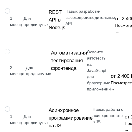
Навык разработки
НАВЫК
REST
высокопроизводительных
1
Для
от 2 40
API в
·
API
месяц
продвинутых
Посмотр
Node.js
→
Освоите
НАВЫК
Автоматизация
автотесты
тестирования
на
2
Для
фронтенда
·
JavaScript
месяца
продвинутых
от 2 400 
для
браузерных
Посмотрет
приложений
→
Навык работы с
НАВЫК
Асинхронное
асинхронностью
1
Для
от 
программирование
·
в JS
месяц
продвинутых
Пос
на JS
→