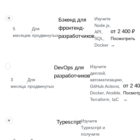
Изучите
ПРОФЕССИЯ
Бэкенд для
Node.js,
фронтенд-
5
Для
от 2 400 ₽
·
API,
месяцев
продвинутых
разработчиков
SQL,
Посмотреть
Docker
→
Изучите
ПРОФЕССИЯ
DevOps для
деплой,
разработчиков
3
Для
автоматизацию,
·
от 2 4
месяца
продвинутых
GitHub Actions,
Docker, Ansible,
Посмот
Terraform, IaC
→
Изучите
НАВЫК
Typescript
Typescript и
получите