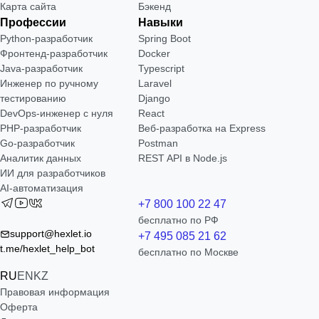
Карта сайта
Бэкенд
Профессии
Навыки
Python-разработчик
Spring Boot
Фронтенд-разработчик
Docker
Java-разработчик
Typescript
Инженер по ручному
Laravel
тестированию
Django
DevOps-инженер с нуля
React
РНР-разработчик
Веб-разработка на Express
Go-разработчик
Postman
Аналитик данных
REST API в Node.js
ИИ для разработчиков
AI-автоматизация
+7 800 100 22 47
бесплатно по РФ
support@hexlet.io
+7 495 085 21 62
t.me/hexlet_help_bot
бесплатно по Москве
RU
EN
KZ
Правовая информация
Оферта