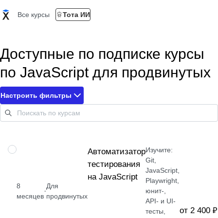
Все курсы
Тота ИИ
Доступные по подписке курсы
по JavaScript для продвинутых
Настроить фильтры
Изучите:
ПРОФЕССИЯ
Автоматизатор
Git,
тестирования
JavaScript,
на JavaScript
Playwright,
8
Для
·
юнит-,
месяцев
продвинутых
API- и UI-
от 2 400 ₽
тесты,