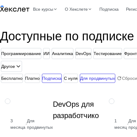
Все курсы
О Хекслете
Подписка
Реги
Доступные по подписке
Программирование
ИИ
Аналитика
DevOps
Тестирование
Фронт
Другое
Бесплатно
Платно
Подписка
С нуля
Для продвинутых
Сброси
Изучите
ПРОФЕССИЯ
НАВЫК
DevOps для
деплой,
разработчиков
автоматизацию,
GitHub Actions,
3
Для
1
Для
·
·
Docker, Ansible,
месяца
продвинутых
месяц
про
Terraform, IaC