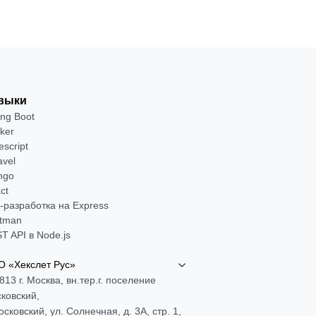
выки
ing Boot
ker
escript
avel
ngo
ct
-разработка на Express
tman
T API в Node.js
 «Хекслет Рус»
813 г. Москва, вн.тер.г. поселение
ковский,
Московский, ул. Солнечная, д. 3А, стр. 1,