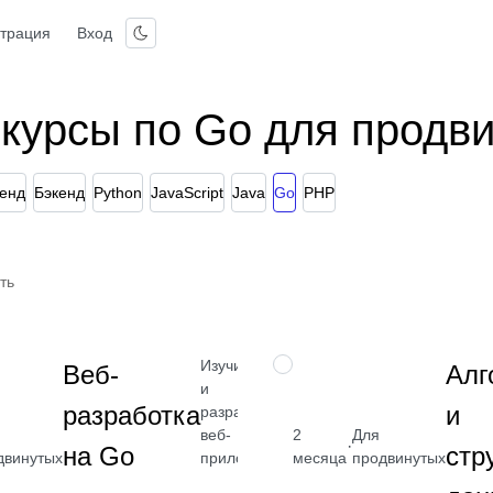
страция
Вход
 курсы по Go для продв
енд
Бэкенд
Python
JavaScript
Java
Go
PHP
ть
Изучите Go
НАВЫК
Веб-
Алг
и
разработка
и
разработку
веб-
2
Для
от 2 400
от 2 400
·
на Go
стр
приложений
двинутых
месяца
продвинутых
₽
₽