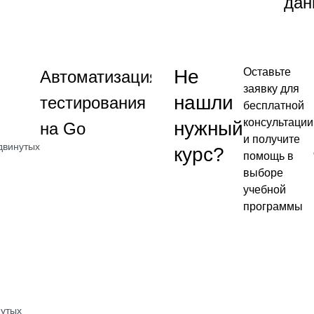
дан
Посмотреть
Посмотреть
→
→
Навык
Не
Оставьте
Автоматизация
тестирования
заявку для
нашли
тестирования
на Go
бесплатной
консультации
нужный
на Go
и получите
двинутых
курс?
от 2 400
помощь в
₽
выборе
учебной
Посмотреть
программы
→
нутых