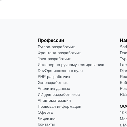
Профессии
На
Python-разработчик
Spr
Фронтенд-разработчик
Doc
Java-разработчик
Typ
Инженер по ручному тестированию
Lar
DevOps-инженер с нуля
Dja
РНР-разработчик
Rea
Go-разработчик
Веб
Аналитик данных
Pos
ИИ для разработчиков
RES
AI-автоматизация
Правовая информация
ООО
Оферта
108
Лицензия
Мос
Контакты
г. 