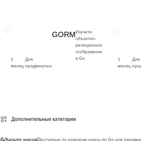
Изучите
НАВЫК
НАВЫК
GORM
объектно-
реляционное
отображение
в Go
1
Для
1
Для
·
·
месяц
продвинутых
месяц
про
от 2 400
₽
Посмотреть
→
Дополнительные категории
/
/
Каталог курсов
Доступные по подписке курсы по Go для продви