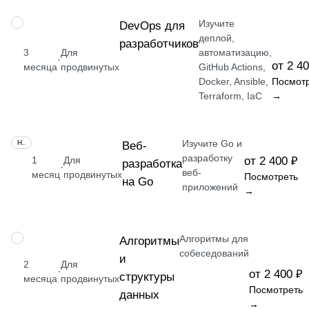
Изучите
ПРОФЕССИЯ
DevOps для
деплой,
разработчиков
3
Для
автоматизацию,
·
от 2 4
месяца
продвинутых
GitHub Actions,
Docker, Ansible,
Посмот
Terraform, IaC
→
Изучите Go и
НАВЫК
Веб-
разработку
1
Для
от 2 400 ₽
разработка
·
веб-
месяц
продвинутых
Посмотреть
на Go
приложений
→
Алгоритмы для
НАВЫК
Алгоритмы
собеседований
и
2
Для
·
от 2 400 ₽
структуры
месяца
продвинутых
Посмотреть
данных
→