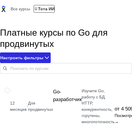
Все курсы
Тота ИИ
Платные курсы по Go для
продвинутых
Настроить фильтры
Изучите Go,
ПРОФЕССИЯ
Go-
работу с БД,
разработчик
12
Для
HTTP,
·
от 4 50
месяцев
продвинутых
конкурентность,
горутины,
Посмотр
многопоточность
→