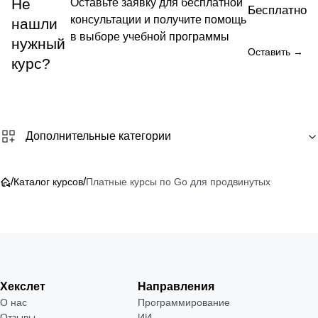
Не
Оставьте заявку для бесплатной
Бесплатно
консультации и получите помощь
нашли
в выборе учебной программы
нужный
Оставить →
курс?
Дополнительные категории
/
/
Каталог курсов
Платные курсы по Go для продвинутых
Хекслет
Направления
О нас
Программирование
Отзывы
ИИ