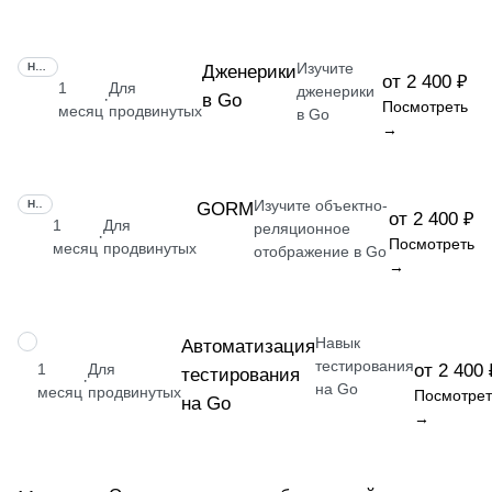
Изучите
НАВЫК
Дженерики
от 2 400 ₽
1
Для
дженерики
в Go
·
Посмотреть
месяц
продвинутых
в Go
→
Изучите объектно-
НАВЫК
GORM
от 2 400 ₽
1
Для
реляционное
·
Посмотреть
месяц
продвинутых
отображение в Go
→
Навык
НАВЫК
Автоматизация
тестирования
1
Для
от 2 400 
тестирования
·
на Go
месяц
продвинутых
Посмотрет
на Go
→