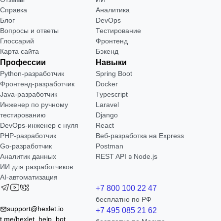
Справка
Аналитика
Блог
DevOps
Вопросы и ответы
Тестирование
Глоссарий
Фронтенд
Карта сайта
Бэкенд
Профессии
Навыки
Python-разработчик
Spring Boot
Фронтенд-разработчик
Docker
Java-разработчик
Typescript
Инженер по ручному
Laravel
тестированию
Django
DevOps-инженер с нуля
React
РНР-разработчик
Веб-разработка на Express
Go-разработчик
Postman
Аналитик данных
REST API в Node.js
ИИ для разработчиков
AI-автоматизация
+7 800 100 22 47
бесплатно по РФ
support@hexlet.io
+7 495 085 21 62
t.me/hexlet_help_bot