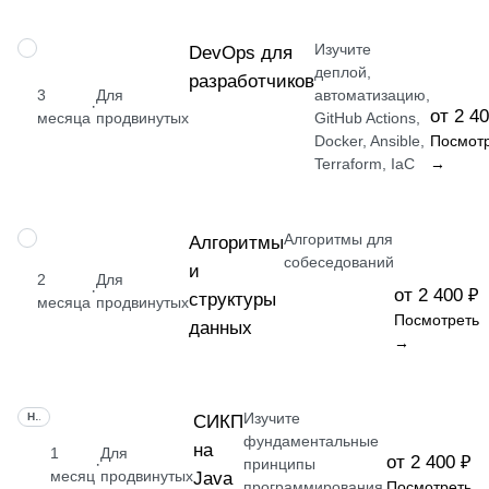
Изучите
ПРОФЕССИЯ
DevOps для
деплой,
разработчиков
3
Для
автоматизацию,
·
от 2 4
месяца
продвинутых
GitHub Actions,
Docker, Ansible,
Посмот
Terraform, IaC
→
Алгоритмы для
НАВЫК
Алгоритмы
собеседований
и
2
Для
·
от 2 400 ₽
структуры
месяца
продвинутых
Посмотреть
данных
→
Изучите
НАВЫК
СИКП
фундаментальные
на
1
Для
от 2 400 ₽
·
принципы
месяц
продвинутых
Java
программирования
Посмотреть