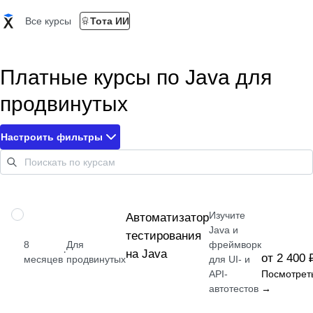
Все курсы
Тота ИИ
Платные курсы по Java для
продвинутых
Настроить фильтры
Изучите
ПРОФЕССИЯ
Автоматизатор
Java и
тестирования
8
Для
фреймворк
·
на Java
от 2 400 
месяцев
продвинутых
для UI- и
API-
Посмотрет
автотестов
→