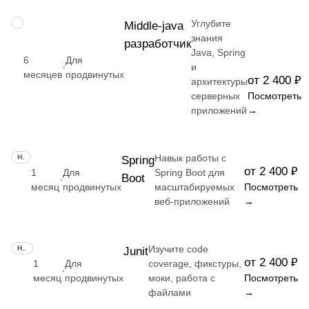
Углубите
ПРОФЕССИЯ
Middle-java
знания
разработчик
Java, Spring
6
Для
·
и
месяцев
продвинутых
от 2 400 ₽
архитектуры
серверных
Посмотреть
приложений
→
Навык работы с
НАВЫК
Spring
от 2 400 ₽
1
Для
Spring Boot для
Boot
·
месяц
продвинутых
масштабируемых
Посмотреть
веб-приложений
→
Изучите code
НАВЫК
Junit
от 2 400 ₽
1
Для
coverage, фикстуры,
·
месяц
продвинутых
моки, работа с
Посмотреть
файлами
→