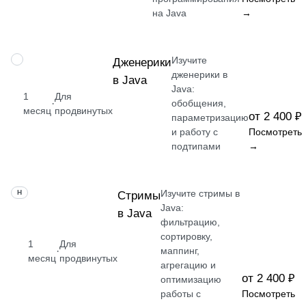
на Java
→
Изучите
НАВЫК
Дженерики
дженерики в
в Java
Java:
1
Для
·
обобщения,
месяц
продвинутых
от 2 400 ₽
параметризацию
и работу с
Посмотреть
подтипами
→
Изучите стримы в
НАВЫК
Стримы
Java:
в Java
фильтрацию,
сортировку,
1
Для
·
маппинг,
месяц
продвинутых
агрегацию и
от 2 400 ₽
оптимизацию
работы с
Посмотреть