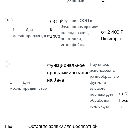
данными
→
Изучение ООП в
НАВЫК
ООП
Java: полиморфизм,
в
1
Для
от 2 400 ₽
·
наследование,
месяц
продвинутых
Java
аннотации,
Посмотреть
интерфейсы
→
Научитесь
НАВЫК
Функциональное
использовать
программирование
разнообразные
на Java
1
Для
функции
·
месяц
продвинутых
высшего
от 2
порядка для
обработки
Посм
коллекций
→
Не
Оставьте заявку для бесплатной