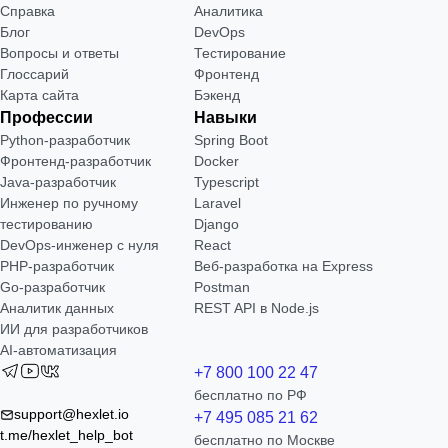
Справка
Аналитика
Блог
DevOps
Вопросы и ответы
Тестирование
Глоссарий
Фронтенд
Карта сайта
Бэкенд
Профессии
Навыки
Python-разработчик
Spring Boot
Фронтенд-разработчик
Docker
Java-разработчик
Typescript
Инженер по ручному
Laravel
тестированию
Django
DevOps-инженер с нуля
React
РНР-разработчик
Веб-разработка на Express
Go-разработчик
Postman
Аналитик данных
REST API в Node.js
ИИ для разработчиков
AI-автоматизация
+7 800 100 22 47
бесплатно по РФ
support@hexlet.io
+7 495 085 21 62
t.me/hexlet_help_bot
бесплатно по Москве