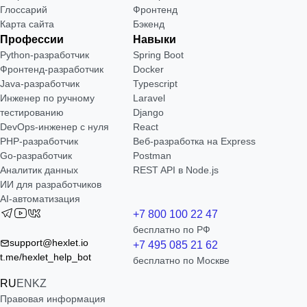
Глоссарий
Фронтенд
Карта сайта
Бэкенд
Профессии
Навыки
Python-разработчик
Spring Boot
Фронтенд-разработчик
Docker
Java-разработчик
Typescript
Инженер по ручному
Laravel
тестированию
Django
DevOps-инженер с нуля
React
РНР-разработчик
Веб-разработка на Express
Go-разработчик
Postman
Аналитик данных
REST API в Node.js
ИИ для разработчиков
AI-автоматизация
+7 800 100 22 47
бесплатно по РФ
support@hexlet.io
+7 495 085 21 62
t.me/hexlet_help_bot
бесплатно по Москве
RU
EN
KZ
Правовая информация