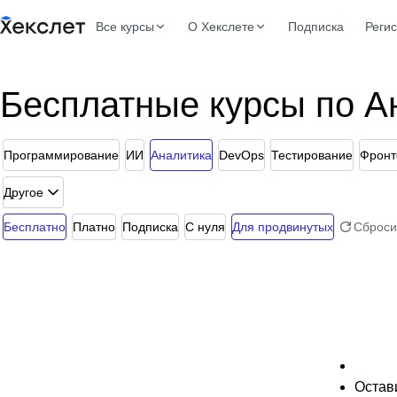
Все курсы
О Хекслете
Подписка
Реги
Бесплатные курсы по А
Программирование
ИИ
Аналитика
DevOps
Тестирование
Фронт
Другое
Бесплатно
Платно
Подписка
С нуля
Для продвинутых
Сброси
Остави