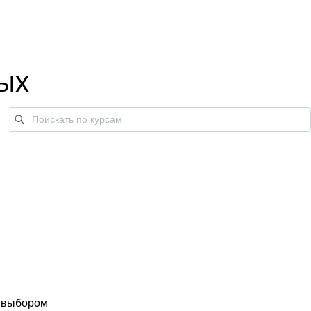
тых
с выбором