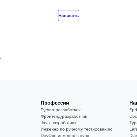
Написать
х
Профессии
На
Python-разработчик
Spr
Фронтенд-разработчик
Doc
Java-разработчик
Typ
Инженер по ручному тестированию
Lar
DevOps-инженер с нуля
Dja