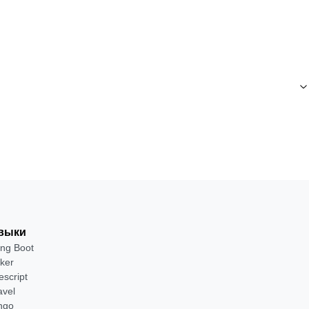
выки
ing Boot
ker
escript
avel
ngo