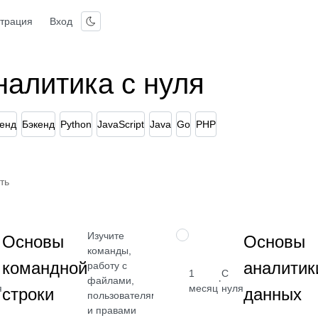
страция
Вход
налитика с нуля
енд
Бэкенд
Python
JavaScript
Java
Go
PHP
ть
Изучите
НАВЫК
Основы
Основы
команды,
командной
аналитик
работу с
1
С
·
файлами,
я
месяц
нуля
строки
данных
пользователями
Бесплатно
и правами