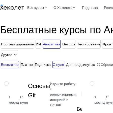
Все курсы
О Хекслете
Подписка
Реги
Бесплатные курсы по А
Программирование
ИИ
Аналитика
DevOps
Тестирование
Фронт
Другое
Бесплатно
Платно
Подписка
С нуля
Для продвинутых
Сброси
Изучите работу
НАВЫК
НАВЫК
Основы
с
Git
репозиториями,
1
С
1
С
·
·
историей и
месяц
нуля
месяц
нул
GitHub
Бесплатно