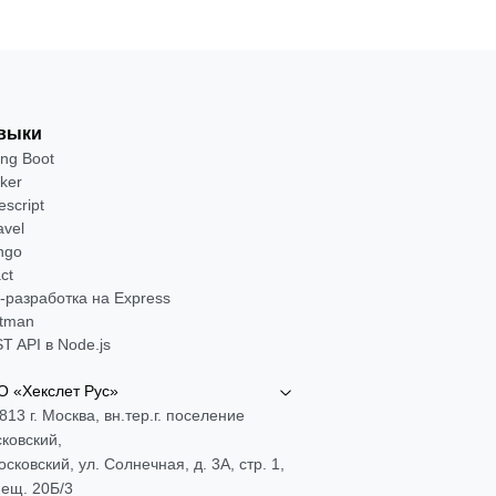
выки
ing Boot
ker
escript
avel
ngo
ct
-разработка на Express
tman
T API в Node.js
 «Хекслет Рус»
813 г. Москва, вн.тер.г. поселение
ковский,
Московский, ул. Солнечная, д. 3А, стр. 1,
ещ. 20Б/3