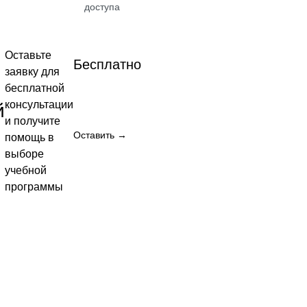
доступа
Посмотреть →
Оставьте
Бесплатно
заявку для
бесплатной
консультации
й
и получите
Оставить →
помощь в
выборе
но
учебной
программы
 →