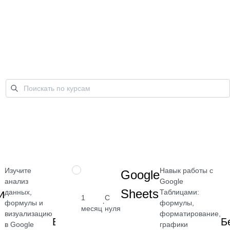
Изучите
Навык работы с
НАВЫК
Google
анализ
Google
и
Sheets
данных,
Таблицами:
1
С
·
формулы и
формулы,
месяц
нуля
визуализацию
форматирование,
Бесплатно
Б
в Google
графики