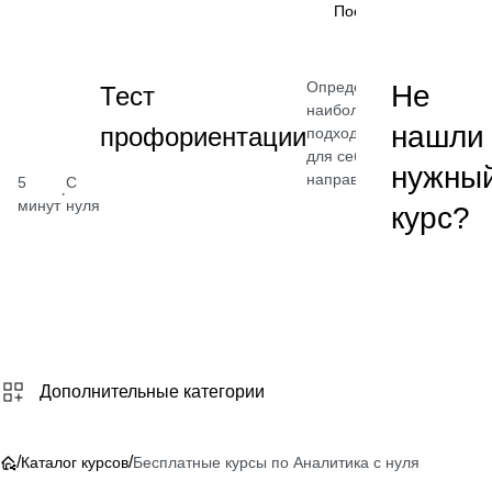
Посмотреть →
Определите
Не
Тест
наиболее
нашли
профориентации
подходящее
для себя
нужны
направление
5
С
·
минут
нуля
курс?
Бесплат
Посмотреть
Дополнительные категории
/
/
Каталог курсов
Бесплатные курсы по Аналитика с нуля