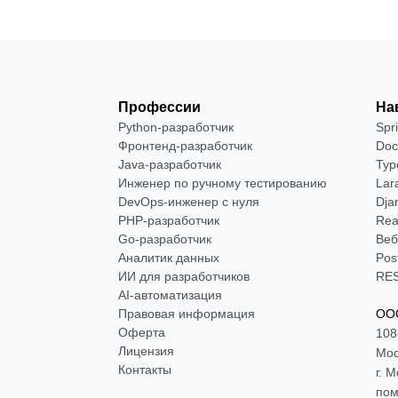
Профессии
На
Python-разработчик
Spr
Фронтенд-разработчик
Doc
Java-разработчик
Typ
Инженер по ручному тестированию
Lar
DevOps-инженер с нуля
Dja
РНР-разработчик
Rea
Go-разработчик
Веб
Аналитик данных
Pos
ИИ для разработчиков
RES
AI-автоматизация
Правовая информация
ООО
Оферта
108
Лицензия
Мос
Контакты
г. 
пом